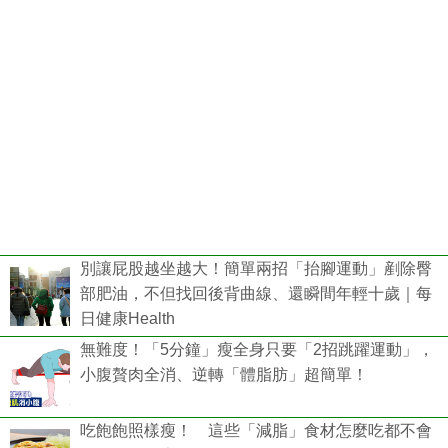
別讓屁股越坐越大！簡單兩招「抬腳運動」剷除臀
部肥油，不但找回後背曲線、還瞬間年輕十歲｜每
日健康Health
無難度！「5分鐘」瘦全身只要「2招跳躍運動」，
小腹贅肉全消、逆轉「體脂肪」超簡單！
吃飽飽照樣瘦！ 這些「減脂」食材怎麼吃都不會