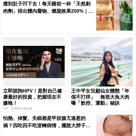
瘦到肚子凹下去！每天睡前一杯「天然剷
肉劑」排出體內廢物、燃脂效果200%｜每
日健康
立即諮詢HPV！是對自己健
王中平女兒顧仙女體態「年
康最好的投資，把握現在不
假不打烊」 無視大魚大肉
嫌晚！
曝「飲控、運動」秘訣
PR．台灣癌症基金會
怕熱、掉髮、失眠都是甲狀腺亢進惹的
禍？四吃四不吃逆轉病情，擺脫大脖子！
｜每日健康 Health