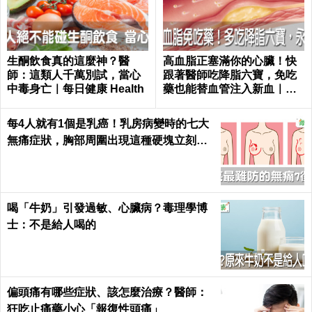
生酮飲食真的這麼神？醫
高血脂正塞滿你的心臟！快
師：這類人千萬別試，當心
跟著醫師吃降脂六寶，免吃
中毒身亡｜每日健康 Health
藥也能替血管注入新血｜每
日健康 Health
每4人就有1個是乳癌！乳房病變時的七大
無痛症狀，胸部周圍出現這種硬塊立刻就
醫｜每日健康 Health
喝「牛奶」引發過敏、心臟病？毒理學博
士：不是給人喝的
偏頭痛有哪些症狀、該怎麼治療？醫師：
狂吃止痛藥小心「報復性頭痛」