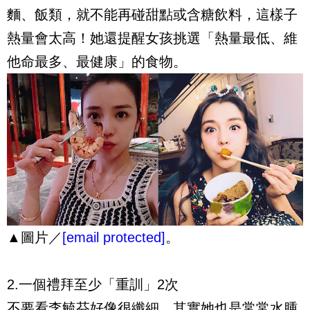
麵、飯類，就不能再碰甜點或含糖飲料，這樣子
熱量會太高！她還提醒女孩挑選「熱量最低、維
他命最多、最健康」的食物。
▲圖片／
[email protected]
。
2.一個禮拜至少「重訓」2次
不要看李毓芬好像很纖細，其實她也是常常水腫