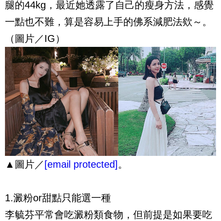
腿的44kg，最近她透露了自己的瘦身方法，感覺
一點也不難，算是容易上手的佛系減肥法欸～。
（圖片／IG）
▲圖片／
[email protected]
。
1.澱粉or甜點只能選一種
李毓芬平常會吃澱粉類食物，但前提是如果要吃