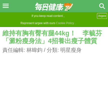
If you keep read content ,
Argee
Represent argee with ours
Cookie Policy
.
維持有胸有臀有腿44kg！ 李毓芬
「澱粉瘦身法」4招養出瘦子體質
責任編輯:
林暐鈞
/ 分類:
明星瘦身