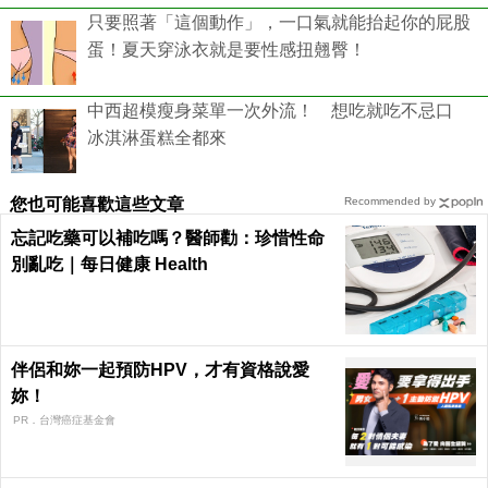
只要照著「這個動作」，一口氣就能抬起你的屁股
蛋！夏天穿泳衣就是要性感扭翹臀！
中西超模瘦身菜單一次外流！ 想吃就吃不忌口
冰淇淋蛋糕全都來
您也可能喜歡這些文章
Recommended by
忘記吃藥可以補吃嗎？醫師勸：珍惜性命
別亂吃｜每日健康 Health
伴侶和妳一起預防HPV，才有資格說愛
妳！
PR．台灣癌症基金會