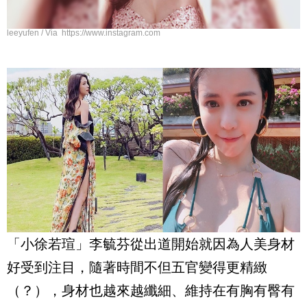
leeyufen / Via https://www.instagram.com
「小徐若瑄」李毓芬從出道開始就因為人美身材
好受到注目，隨著時間不但五官變得更精緻
（？），身材也越來越纖細、維持在有胸有臀有