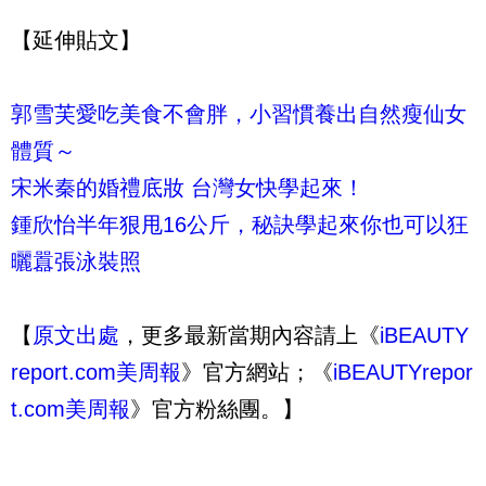
【延伸貼文】
郭雪芙愛吃美食不會胖，小習慣養出自然瘦仙女
體質～
宋米秦的婚禮底妝 台灣女快學起來！
鍾欣怡半年狠甩16公斤，秘訣學起來你也可以狂
曬囂張泳裝照
【
原文出處
，更多最新當期內容請上《
iBEAUTY
r
eport.com美周報
》官方網站；《
iBEAUTYrepor
t.com美周報
》官方粉絲團。】