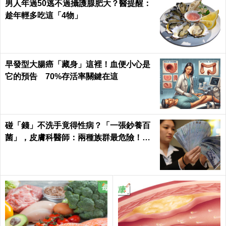
男人年過50逃不過攝護腺肥大？醫提醒：
趁年輕多吃這「4物」
早發型大腸癌「藏身」這裡！血便小心是
它的預告 70%存活率關鍵在這
碰「錢」不洗手竟得性病？「一張鈔養百
菌」，皮膚科醫師：兩種族群最危險！｜
每日健康Health