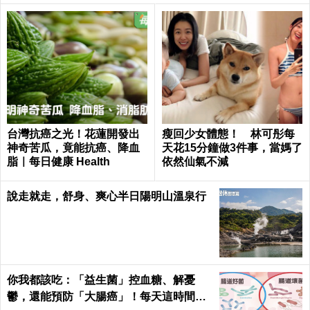
台灣抗癌之光！花蓮開發出
瘦回少女體態！ 林可彤每
神奇苦瓜，竟能抗癌、降血
天花15分鐘做3件事，當媽了
脂｜每日健康 Health
依然仙氣不減
說走就走，舒身、爽心半日陽明山溫泉行
你我都該吃：「益生菌」控血糖、解憂
鬱，還能預防「大腸癌」！每天這時間吃