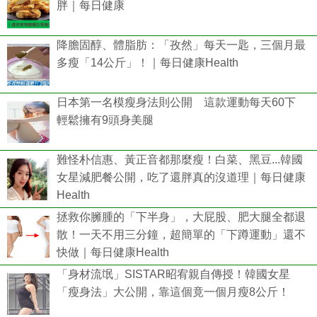
胖｜每日健康
降膽固醇、體脂肪：「孜然」每天一匙，三個月最
多瘦「14公斤」！｜每日健康Health
日本第一名模瘦身法則公開 這款運動每天60下
輕鬆擁有9頭身美腿
難怪朴信惠、黃正音都那麼瘦！白菜、黑豆...韓國
女星減肥餐公開，吃了還胖真的沒道理｜每日健康
Health
拯救你臃腫的「下半身」，大屁股、肥大腿全都退
散！一天不用三分鐘，超簡單的「下蹲運動」還不
快做｜每日健康Health
「身材流氓」SISTAR昭宥親自傳授！韓國女星
「瘦身法」大公開，靠這個竟一個月瘦8公斤！