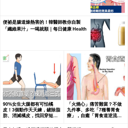
最有效｜每日健康Health
便祕是腸道燥熱害的！韓醫師教你自製
「纖維果汁」一喝就順｜每日健康 Health
90%女生大腿都有可怕橘
「火燒心」痛苦難當？不做
皮！3個動作天天練，鏟除脂
九件事、多吃「7種養胃食
肪、消滅橘皮，找回穿短褲
療」，自癒「胃食道逆流」
的自信｜每日健康 Health
不求人！