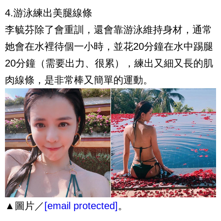
4.游泳練出美腿線條
李毓芬除了會重訓，還會靠游泳維持身材，通常
她會在水裡待個一小時，並花20分鐘在水中踢腿
20分鐘（需要出力、很累），練出又細又長的肌
肉線條，是非常棒又簡單的運動。
▲圖片／
[email protected]
。