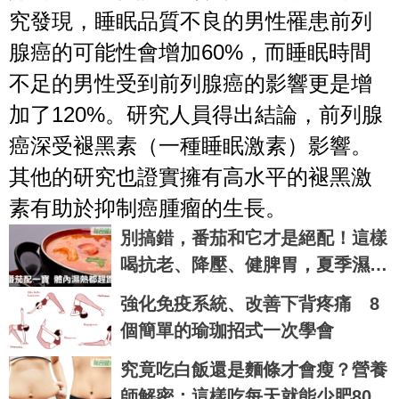
究發現，睡眠品質不良的男性罹患前列
腺癌的可能性會增加60%，而睡眠時間
不足的男性受到前列腺癌的影響更是增
加了120%。研究人員得出結論，前列腺
癌深受褪黑素（一種睡眠激素）影響。
其他的研究也證實擁有高水平的褪黑激
素有助於抑制癌腫瘤的生長。
別搞錯，番茄和它才是絕配！這樣
喝抗老、降壓、健脾胃，夏季濕熱
排光光｜每日健康 Health
強化免疫系統、改善下背疼痛 8
個簡單的瑜珈招式一次學會
究竟吃白飯還是麵條才會瘦？營養
師解密：這樣吃每天就能少肥800