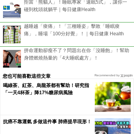
拒當「熊貓人」！睡眠專家「速眠5式」，讓你一
碰到枕頭就躺平｜每日健康Health
越睡越「痠痛」！「三種睡姿」擊敗「睡眠痠
痛」，睡場「100分好覺」！｜每日健康 Health
拼命運動卻瘦不了？問題出在你「沒睡飽」！幫助
身體燃燒熱量的「4大睡眠處方」！
您也可能喜歡這些文章
Recommended by
喝綠茶、紅茶、烏龍茶都有幫助！研究指
「一天4杯茶」降17%糖尿病風險
抗癌不靠運氣 多做這件事 肺癌提早現形！