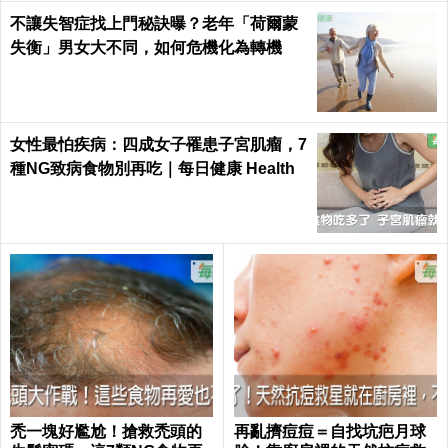
不讓失智症找上門秘訣曝？老年「荷爾蒙
失衡」男女大不同，如何危機化為轉機
女性最怕疾病：四成女子罹患子宮肌瘤，7
種NG致病食物別再吃｜每日健康 Health
禿一塊好尷尬！搶救禿頭的
再亂擠痘痘＝自找坑疤月球