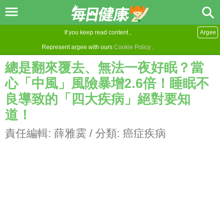
If you keep read content ,
Argee
Represent argee with ours
Cookie Policy
.
總是翻來覆去、無法一夜好眠？當
心「中風」風險暴增2.6倍！睡眠不
良導致的「四大疾病」絕對要知
道！
責任編輯:
薛雅霙
/ 分類:
癌症疾病