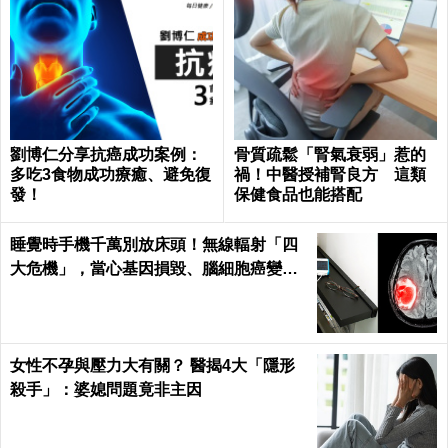
劉博仁分享抗癌成功案例：
骨質疏鬆「腎氣衰弱」惹的
多吃3食物成功療癒、避免復
禍！中醫授補腎良方 這類
發！
保健食品也能搭配
睡覺時手機千萬別放床頭！無線輻射「四
大危機」，當心基因損毀、腦細胞癌變！
｜每日健康Health
女性不孕與壓力大有關？ 醫揭4大「隱形
殺手」：婆媳問題竟非主因