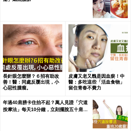
長針眼怎麼辦？６招有助改
皮膚又老又醜是因血瘀！中
善！醫：同處反覆出現，小
醫：多吃這些「活血食物」
心惡性腫瘤。
留住青春不費力
年過40肩膀卡住抬不起？萬人見證「穴道
按摩法」每天10分鐘，立刻擺脫五十肩｜
每日健康Health