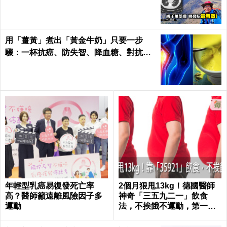
用「薑黃」煮出「黃金牛奶」只要一步
驟：一杯抗癌、防失智、降血糖、對抗關
節炎，全家大小都要喝！
年輕型乳癌易復發死亡率
2個月狠甩13kg！德國醫師
高？醫師籲遠離風險因子多
神奇「三五九二一」飲食
運動
法，不挨餓不運動，第一個
月就能見證奇蹟｜每日健康
Health