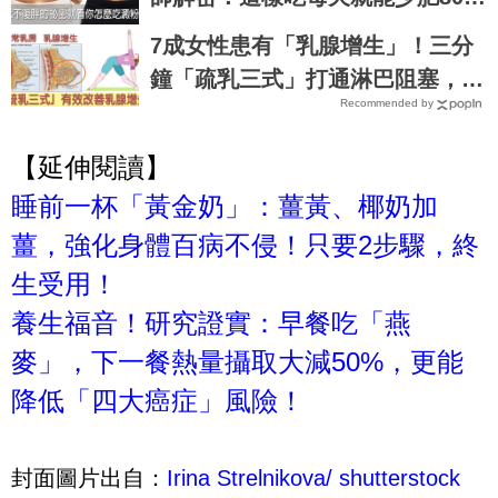
大卡，再也不落入復胖陷阱｜每日
7成女性患有「乳腺增生」！三分
健康 Health
鐘「疏乳三式」打通淋巴阻塞，乳
Recommended by
腺暢通不脹痛｜每日健康Health
【延伸閱讀】
睡前一杯「黃金奶」：薑黃、椰奶加
薑，強化身體百病不侵！只要2步驟，終
生受用！
養生福音！研究證實：早餐吃「燕
麥」，下一餐熱量攝取大減50%，更能
降低「四大癌症」風險！
封面圖片出自：
Irina Strelnikova/ shutterstock