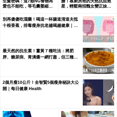
生髮密碼：這7類NG食物再
臉！靠廚房裡的天然抗痘救
愛也不能吃，等毛囊萎縮就
星，輕鬆兩招醜女變正妹｜
來不及了｜每日健康 Health
每日健康 Health
別再傻傻吃瀉藥！喝這一杯腸道清道夫抵
十根香蕉，排毒瘦身抗老越喝越健康｜每
日健康 Health
最天然的抗生素！薑黃７種吃法：將肥
胖、糖尿病、胃潰瘍一網打盡，但三種人
千萬別吃｜每日健康 Health
2個月瘦10公斤！全智賢5個瘦身秘訣大公
開｜每日健康 Health