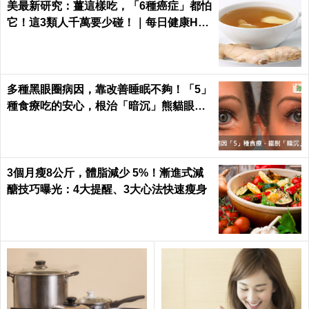
美最新研究：薑這樣吃，「6種癌症」都怕
它！這3類人千萬要少碰！｜每日健康Hea
lth
多種黑眼圈病因，靠改善睡眠不夠！「5」
種食療吃的安心，根治「暗沉」熊貓眼｜
每日健康 Health
3個月瘦8公斤，體脂減少 5%！漸進式減
醣技巧曝光：4大提醒、3大心法快速瘦身