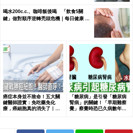
喝水200c.c.、咖啡飯後喝 「飲食5關
鍵」做對順序逆轉禿頭危機｜每日健康 He
alth
癌症本身並不致命！五大關
「糖尿病」是引發「糖尿病
鍵醫師證實：免吃藥免化
腎病」的關鍵！「早期難察
療，癌細胞真的消失了｜每
覺」察覺時恐已久病數年！
日健康 Health
｜每日健康Health