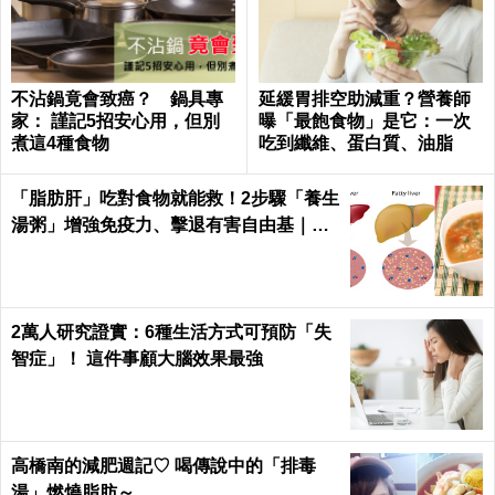
不沾鍋竟會致癌？ 鍋具專
延緩胃排空助減重？營養師
家： 謹記5招安心用，但別
曝「最飽食物」是它：一次
煮這4種食物
吃到纖維、蛋白質、油脂
「脂肪肝」吃對食物就能救！2步驟「養生
湯粥」增強免疫力、擊退有害自由基｜每
日健康 Health
2萬人研究證實：6種生活方式可預防「失
智症」！ 這件事顧大腦效果最強
高橋南的減肥週記♡ 喝傳說中的「排毒
湯」燃燒脂肪～