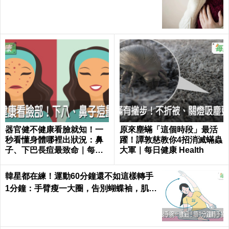
器官健不健康看臉就知！一
原來塵蟎「這個時段」最活
秒看懂身體哪裡出狀況：鼻
躍！譚敦慈教你4招消滅蟎蟲
子、下巴長痘最致命｜每日
大軍｜每日健康 Health
健康 Health
韓星都在練！運動60分鐘還不如這樣轉手
1分鐘：手臂瘦一大圈，告別蝴蝶袖，肌肉
超緊實｜每日健康 Health