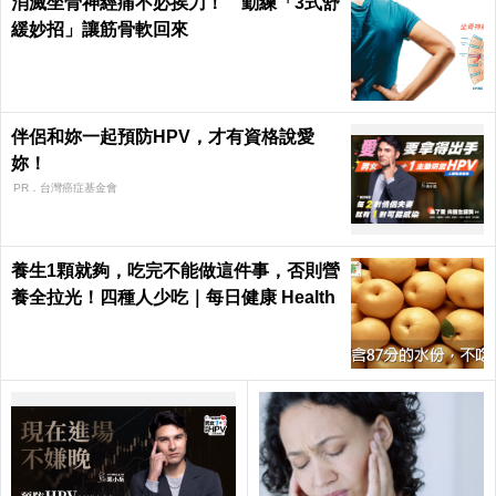
消滅坐骨神經痛不必挨刀！ 勤練「3式舒
緩妙招」讓筋骨軟回來
伴侶和妳一起預防HPV，才有資格說愛
妳！
PR．台灣癌症基金會
養生1顆就夠，吃完不能做這件事，否則營
養全拉光！四種人少吃｜每日健康 Health