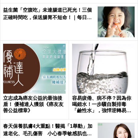
益生菌「空腹吃」未達腸道已死光！三個
正確時間吃，保送腸胃不短命！｜每日健
康Health
立志成為癌友公益的最強後
容易疲倦、病不停？因為你
盾！ 優補達人獲頒《癌友友
喝錯水！一步驟自製排毒
善公益標章》
「鹼性水」，強悍逆轉易
病、肥胖、酸性體質！
春天保養肌膚4大重點！醫揭「1舉動」加
速老化、毛孔傷害 小心春季敏感肌也易