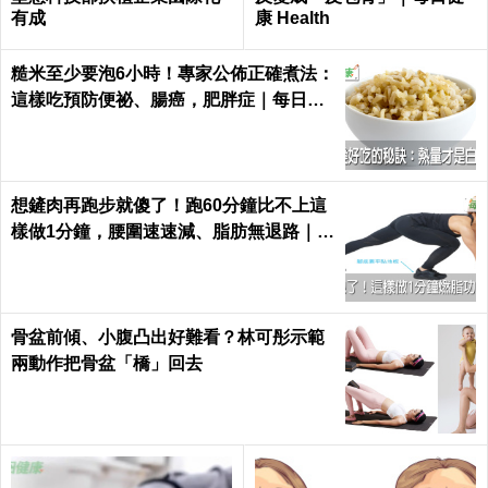
有成
康 Health
糙米至少要泡6小時！專家公佈正確煮法：
這樣吃預防便祕、腸癌，肥胖症｜每日健
康 Health
想鏟肉再跑步就傻了！跑60分鐘比不上這
樣做1分鐘，腰圍速速減、脂肪無退路｜每
日健康 Health
骨盆前傾、小腹凸出好難看？林可彤示範
兩動作把骨盆「橋」回去