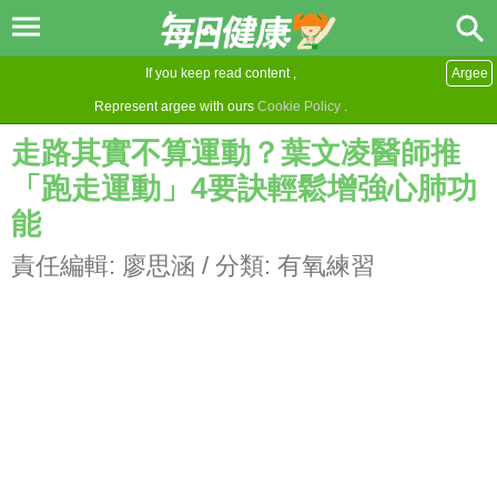
If you keep read content ,
Argee
Represent argee with ours
Cookie Policy
.
走路其實不算運動？葉文凌醫師推
「跑走運動」4要訣輕鬆增強心肺功
能
責任編輯:
廖思涵
/ 分類:
有氧練習