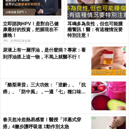
立即諮詢HPV！是對自己健
耳鳴多為良性，但也可能腫
康最好的投資，把握現在不
瘤警訊！醫：有這種情況要
嫌晚！
特別注意！
PR．台灣癌症基金會
尿液上有一層浮油，是什麼病？專家：看
到浮油搭上這一物，不馬上就醫不行！
「酪梨果昔」三大功效：「逆齡」、「抗
癌」、「防中風」，一週「七」種口味，
天天喝才有用！
春天忽冷忽熱易感冒！醫授「洋蔥式穿
搭」4撇步護呼吸道 1動作別太急