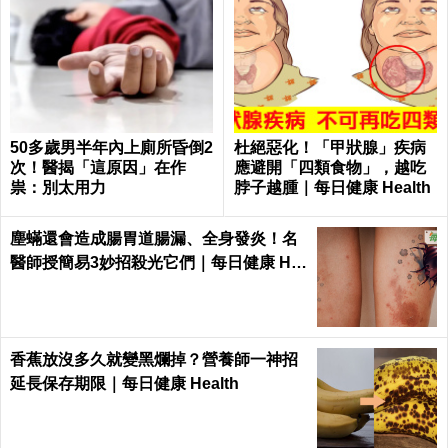
50多歲男半年內上廁所昏倒2
杜絕惡化！「甲狀腺」疾病
次！醫揭「這原因」在作
應避開「四類食物」，越吃
祟：別太用力
脖子越腫｜每日健康 Health
塵蟎還會造成腸胃道腸漏、全身發炎！名
醫師授簡易3妙招殺光它們｜每日健康 He
alth
香蕉放沒多久就變黑爛掉？營養師一神招
延長保存期限｜每日健康 Health