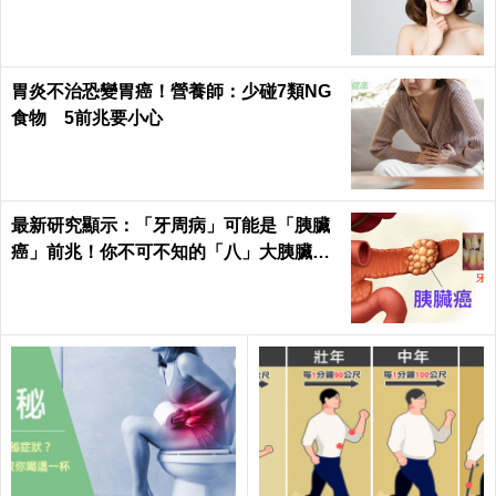
失衡
胃炎不治恐變胃癌！營養師：少碰7類NG
食物 5前兆要小心
最新研究顯示：「牙周病」可能是「胰臟
癌」前兆！你不可不知的「八」大胰臟癌
警訊！