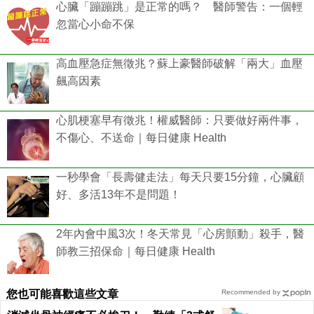
心臟「蹦蹦跳」是正常的嗎？ 醫師警告：一個輕
忽當心小命不保
高血壓急症無徵兆？蘇上豪醫師破解「兩大」血壓
飆高因素
心肌梗塞早有徵兆！權威醫師：只要做好兩件事，
不傷心、不送命｜每日健康 Health
一秒學會「長壽健走法」每天只要15分鐘，心臟顧
好、多活13年不是問題！
2年內會中風3次！冬天常見「心房顫動」殺手，醫
師教三招保命｜每日健康 Health
您也可能喜歡這些文章
Recommended by