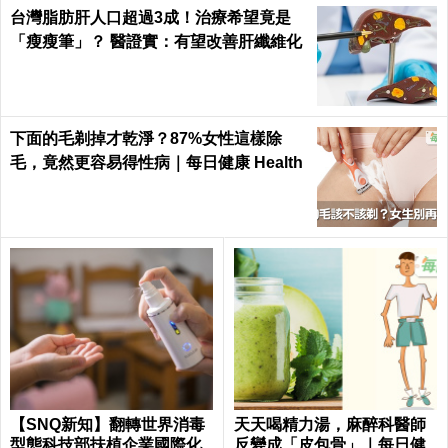
台灣脂肪肝人口超過3成！治療希望竟是
「瘦瘦筆」？ 醫證實：有望改善肝纖維化
下面的毛剃掉才乾淨？87%女性這樣除
毛，竟然更容易得性病｜每日健康 Health
【SNQ新知】翻轉世界消毒
天天喝精力湯，麻醉科醫師
型態科技部扶植企業國際化
反變成「皮包骨」｜每日健