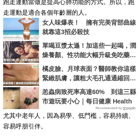
跑走運動當做是提高心肺功能的方式。所以，跑
走運動是適合各個年齡層的人。
女人味爆表！ 擁有完美背部曲線
就靠這3招必殺技
單喝豆漿太遜！加這些一起喝，潤
燥養顏、性功能大幅升級免吃藥｜
每日健康 Health
橘皮臉、月球表面？醫師教你這樣
緊緻肌膚，讓粗大毛孔通通縮回
去！｜每日健康 Health
恙蟲病致死率高達60% 到這三縣
市遊玩要小心｜每日健康 Health
Recommended by
尤其中老年人，因為易學、低門檻，容易持續、
容易呼朋引伴。