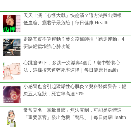
天天上演「心悸大戰」快崩潰？這方法揪出病根，
低血糖、癮君子最危險｜每日健康 Health
走路其實不算運動？葉文凌醫師推「跑走運動」4
要訣輕鬆增強心肺功能
心跳逾69下，多跳一次減壽4個月！老中醫養心
法，這樣按穴道猝死率速降｜每日健康 Health
小感冒也會引起猛爆性心肌炎？兒科醫師警告：輕
忽五大症狀，死亡率高達70%
常常莫名「頭暈目眩」無法克制，可能是身體這
「重要器官」發出危機「警訊」｜每日健康Health