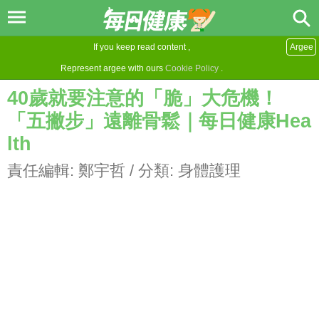
If you keep read content ,
Argee
Represent argee with ours
Cookie Policy
.
40歲就要注意的「脆」大危機！
「五撇步」遠離骨鬆｜每日健康Hea
lth
責任編輯:
鄭宇哲
/ 分類:
身體護理