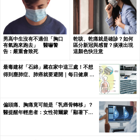
男高中生沒有不適但「胸口
乾咳、乾痛就是確診？如何
有氣跑來跑去」 醫嚇警
區分新冠與感冒？痰液出現
告：嚴重會致死
這顏色快注意
最毒建材「石綿」藏在家中這三處！不想
得到塵肺症、肺癌就要避開｜每日健康 He
alth
偏頭痛、胸痛竟可能是「乳癌骨轉移」？
醫提醒年輕患者：女性荷爾蒙「顯著下
降」最危險