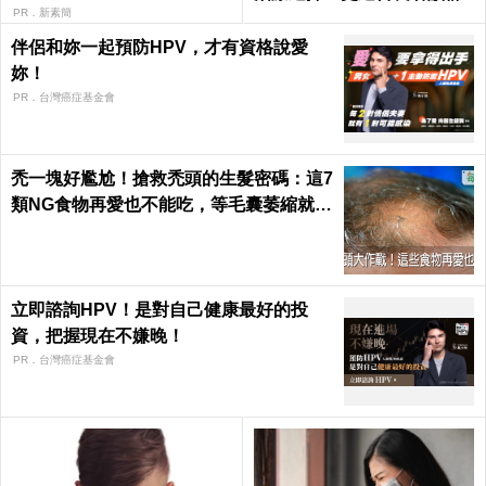
PR．新素簡
伴侶和妳一起預防HPV，才有資格說愛
妳！
PR．台灣癌症基金會
禿一塊好尷尬！搶救禿頭的生髮密碼：這7
類NG食物再愛也不能吃，等毛囊萎縮就來
不及了｜每日健康 Health
立即諮詢HPV！是對自己健康最好的投
資，把握現在不嫌晚！
PR．台灣癌症基金會