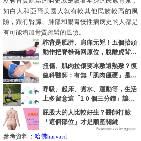
就有骨質疏鬆的病史或是讀者本身的民族背景，
如白人和亞裔美國人就有較其他民族較高的風
險，跟有腎臟、肺部和腸胃慢性病病史的人都是
有可能增加骨質疏鬆的風險。
駝背是肥胖、肩痛元兇！五個抬頭
動作把脊椎喬回原位，脫離虎背熊
腰不是夢｜每日健康 Health
扭傷、肌肉拉傷要冰敷還熱敷？復
健科醫師：有無「肌肉僵硬」是關
鍵｜每日健康 Health
呼吸、起床、煮水、運動等，生活
上多留意這「1 0 個三分鐘」讓你
健康多一點，壽命多十年 ～
屁股大的人比較好生？醫師打臉
「這個部位」才是順產關鍵
Recommended by
參考資料：
哈佛harvard