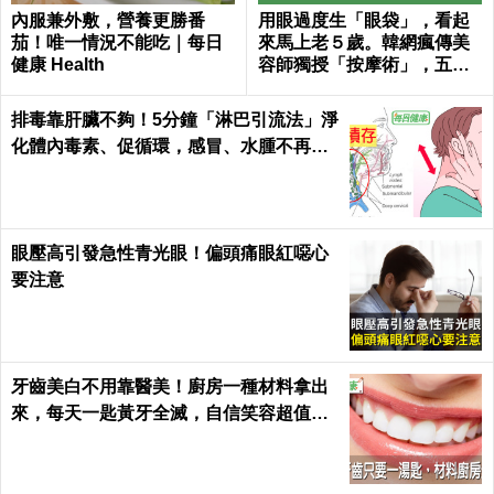
內服兼外敷，營養更勝番
用眼過度生「眼袋」，看起
茄！唯一情況不能吃｜每日
來馬上老５歲。韓網瘋傳美
健康 Health
容師獨授「按摩術」，五分
鐘馬上回春～
排毒靠肝臟不夠！5分鐘「淋巴引流法」淨
化體內毒素、促循環，感冒、水腫不再來
｜每日健康Health
眼壓高引發急性青光眼！偏頭痛眼紅噁心
要注意
牙齒美白不用靠醫美！廚房一種材料拿出
來，每天一匙黃牙全滅，自信笑容超值｜
每日健康 Health