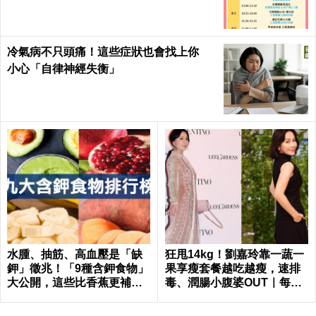
南、高雄
冷氣病不只頭痛！這些症狀也會找上你
小心「自律神經失衡」
水腫、抽筋、高血壓是「缺
狂甩14kg！劉嘉玲靠一蔬一
鉀」徵兆！「9種含鉀食物」
果享瘦套餐越吃越瘦，速排
大公開，這些比香蕉更補鉀
毒、潤腸小腹婆OUT｜每日
｜每日健康 Health
健康 Health