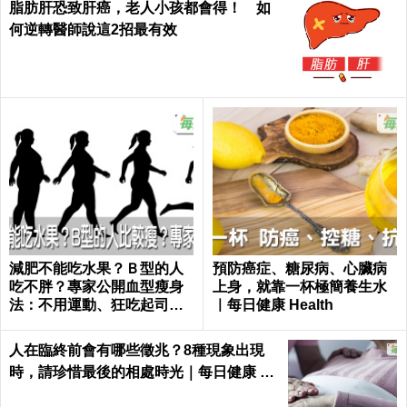
脂肪肝恐致肝癌，老人小孩都會得！ 如
何逆轉醫師說這2招最有效
減肥不能吃水果？Ｂ型的人
預防癌症、糖尿病、心臟病
吃不胖？專家公開血型瘦身
上身，就靠一杯極簡養生水
法：不用運動、狂吃起司也
｜每日健康 Health
好好瘦｜每日健康 Health
人在臨終前會有哪些徵兆？8種現象出現
時，請珍惜最後的相處時光｜每日健康 He
alth