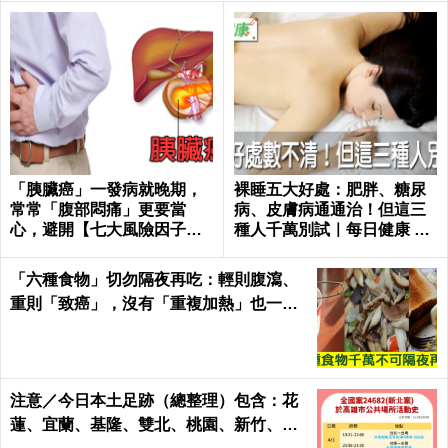
「胰臟癌」一發病就晚期，
裸睡五大好處：肥胖、糖尿
常常「腹部悶痛」更要當
病、皮膚病通通治！但這三
心，避開【七大風險因子】
種人千萬別試｜每日健康 He
守護胰臟健康 ｜每日健康He
alth
alth
「六種食物」切勿隔夜再吃：輕則腹瀉、
重則「致癌」，沒有「重複加熱」也一
樣！｜每日健康Health
注意／今日本土足跡（總整理）包含：花
蓮、宜蘭、基隆、雙北、桃園、新竹、台