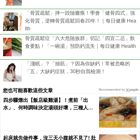
「骨質疏鬆」摔一跤險癱瘓！學會「健骨四式」強
化骨質，逆轉骨質疏鬆回春20年！｜每日健康 Hea
lth
骨質疏鬆症「六大危險族群」切記「四宜二忌」飲
食要點！「一碗湯」預防鈣流失｜每日健康 Health
「淺眠」？「抽筋」？因為你缺鈣！常被忽略的
「五」大缺鈣症狀，30秒自我檢測！
您也可能喜歡這些文章
Recommended by
四步驟燉出【飯店級雞湯】！煮前「出
水」、何時調味決定湯頭好壞，三種人不
適合喝！｜每日健康Health
起床就先做件事，沒三天小腹就不見了! 肚