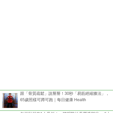
跟「骨質疏鬆」說掰掰！30秒「易筋經縮膝法」，
65歲照樣可蹲可跑｜每日健康 Health