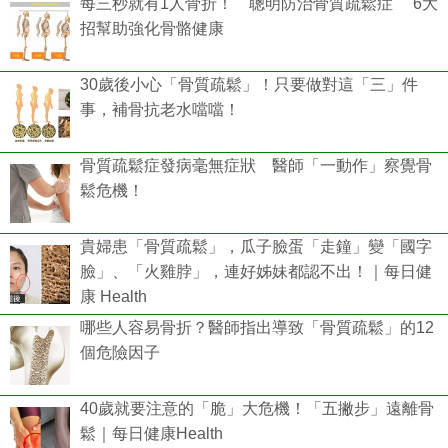
每三秒就有1人骨折！ 聰明防治骨質疏鬆症 6大
招幫助強化骨骼健康
30歲後小心「骨質疏鬆」！只要做對這「三」件
事，補骨抗老水噹噹！
骨質疏鬆症發病毫無症狀 醫師「一動作」察覺骨
鬆危機！
貴婦患「骨質疏鬆」，瓜子臉蛋「走鐘」變「國字
臉」、「火雞脖」，連好姊妹都認不出！｜每日健
康 Health
哪些人容易骨折？醫師指出導致「骨質疏鬆」的12
個危險因子
40歲就要注意的「脆」大危機！「五撇步」遠離骨
鬆｜每日健康Health