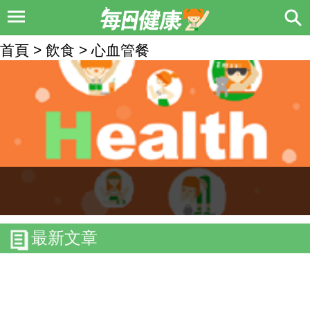
首頁 > 飲食 > 心血管餐
最新文章