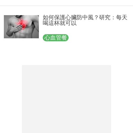
如何保護心臟防中風？研究：每天
喝這杯就可以
心血管餐