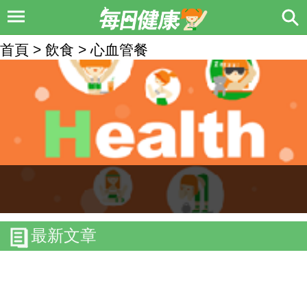
首頁 > 飲食 > 心血管餐
最新文章