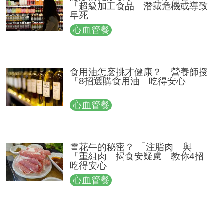
「超級加工食品」潛藏危機或導致
早死
心血管餐
食用油怎麽挑才健康？ 營養師授
「8招選購食用油」吃得安心
心血管餐
雪花牛的秘密？ 「注脂肉」與
「重組肉」揭食安疑慮 教你4招
吃得安心
心血管餐