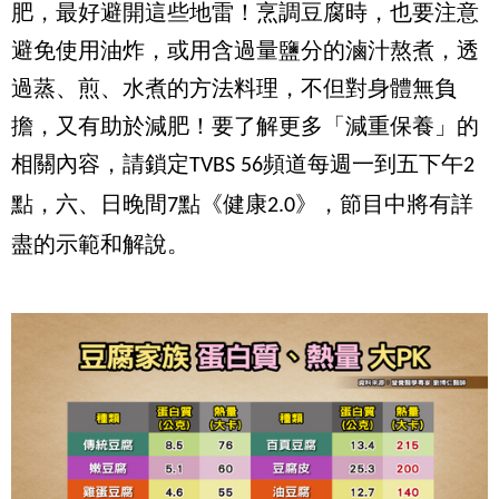
肥，最好避開這些地雷！烹調豆腐時，也要注意
避免使用油炸，或用含過量鹽分的滷汁熬煮，透
過蒸、煎、水煮的方法料理，不但對身體無負
擔，又有助於減肥！要了解更多「減重保養」的
相關內容，請鎖定
頻道每週一到五下午
TVBS 56
2
點，六、日晚間
點《健康
》，節目中將有詳
7
2.0
盡的示範和解說。