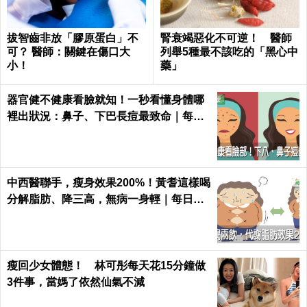
拔智齒非放「膠原蛋白」不
腎衰竭惡化不可逆！ 醫師
可？ 醫師：關鍵在傷口大
列舉5種最不該吃的「黑心中
小！
藥」
器官健不健康看臉就知！一秒看懂身體哪
裡出狀況：鼻子、下巴長痘最致命｜每日
健康 Health
中西醫聯手，瘦身效果200%！黃耆這樣喝
分解脂肪、降三高，無病一身輕｜每日健
康 Health
瘦回少女體態！ 林可彤每天花15分鐘做
3件事，當媽了依然仙氣不減