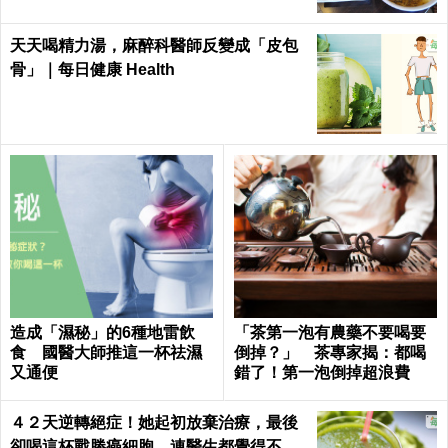
天天喝精力湯，麻醉科醫師反變成「皮包
骨」｜每日健康 Health
造成「濕秘」的6種地雷飲
「茶第一泡有農藥不要喝要
食 國醫大師推這一杯祛濕
倒掉？」 茶專家揭：都喝
又通便
錯了！第一泡倒掉超浪費
４２天逆轉絕症！她起初放棄治療，最後
卻喝這杯戰勝癌細胞，連醫生都覺得不可