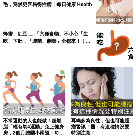
毛，竟然更容易得性病｜每日健康 Health
蜂蜜、紅豆......「六種食物」不小心「生
吃」下肚，「壞菌、劇毒」全都來！｜每
日健康 Health
不常運動的人也能做！超燃
耳鳴多為良性，但也可能腫
脂「輕有氧4運動」免上健身
瘤警訊！醫：有這種情況要
房，2個月腰圍小兩號｜每日
特別注意！