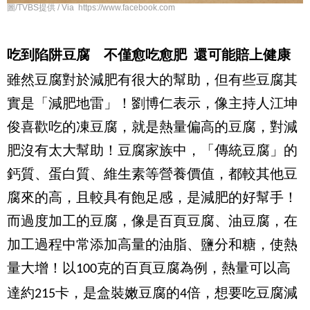
圖/TVBS提供 / Via https://www.facebook.com
吃到陷阱豆腐
不僅愈吃愈肥
還可能賠上健康
雖然豆腐對於減肥有很大的幫助，但有些豆腐其
實是「減肥地雷」！劉博仁表示，像主持人江坤
俊喜歡吃的凍豆腐，就是熱量偏高的豆腐，對減
肥沒有太大幫助！豆腐家族中，「傳統豆腐」的
鈣質、蛋白質、維生素等營養價值，都較其他豆
腐來的高，且較具有飽足感，是減肥的好幫手！
而過度加工的豆腐，像是百頁豆腐、油豆腐，在
加工過程中常添加高量的油脂、鹽分和糖，使熱
量大增！以
克的百頁豆腐為例，熱量可以高
100
達約
卡，是盒裝嫩豆腐的
倍，想要吃豆腐減
215
4