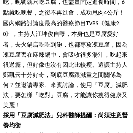
吃，晚餐就只吃豆腐，也盡量固定進食時間，
6
點就吃晚餐，之後不再進食，成功甩肉
公斤！
4
國內網路討論度最高的醫療節目
《健康
TVBS
2.
》，主持人江坤俊自曝，本身也是豆腐愛好
0
者，去火鍋店吃吃到飽，也都專攻凍豆腐，因為
凍豆腐丟在麻辣鍋中，會吸收很多湯汁，吃起來
很過癮，但好像也沒有因此比較瘦。這讓主持人
鄭凱云十分好奇，到底豆腐跟減重之間關係為
何？並邀請專家、來賓討論，使用「豆腐」減肥
法，要怎樣「吃對」豆腐，才能讓你瘦得健康又
美麗！
採用「豆腐減肥法」
兒科醫師提醒：尚須注意營
養均衡