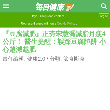
If you keep read content ,
Argee
Represent argee with ours
Cookie Policy
.
『豆腐減肥』正夯宋慧喬減脂月瘦4
公斤！ 醫生提醒：誤踩豆腐陷阱 小
心越減越肥
責任編輯:
健康2.0
/ 分類:
節食斷食