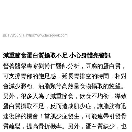
圖/TVBS / Via https://www.facebook.com
減重節食
蛋白質
攝取不足
小心身體亮警訊
營養醫學專家劉博仁醫師
分析
，
豆腐的蛋白質，
可支撐
胃部的飽足感，延長胃排空的時間
，相對
會減少澱粉
、油脂類等高熱量食物
攝取
的慾望
。
另外，很多人為了減重節食，飲食不均衡，導致
蛋白質攝取不足，
反而造成肌少症
，讓脂肪有迅
速復胖的機會！當肌少症發生，可能連帶引發骨
質疏鬆，提高骨折機率。另外，蛋白質缺少，也