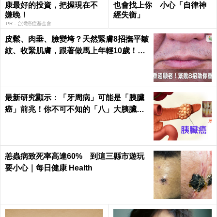
康最好的投資，把握現在不
也會找上你 小心「自律神
嫌晚！
經失衡」
PR．台灣癌症基金會
皮鬆、肉垂、臉變垮？天然緊膚8招撫平皺
紋、收緊肌膚，跟著做馬上年輕10歲！｜
每日健康 Health
最新研究顯示：「牙周病」可能是「胰臟
癌」前兆！你不可不知的「八」大胰臟癌
警訊！
恙蟲病致死率高達60% 到這三縣市遊玩
要小心｜每日健康 Health