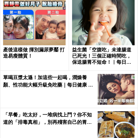
產後這樣做 揮別漏尿夢靨 打
益生菌「空腹吃」未達腸道
造易瘦體質！
已死光！三個正確時間吃，
保送腸胃不短命！｜每日健
康Health
單喝豆漿太遜！加這些一起喝，潤燥養
顏、性功能大幅升級免吃藥｜每日健康 He
alth
「早餐」吃太好，一堆病找上門？你不知
道的「排毒真相」，別再殘害自己的胃
了！