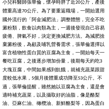
小兒科醫師張華倫
，懷
孕
時胖了近
公斤，產後
20
體重高達
公斤。
為了要重返職場，
一開始
選用
70
國外流行的「阿金減肥法」
調整體態，完全不吃
澱粉類，飲食以肉類為主，一週後
發現自己容易
疲倦、脾氣不好，決定
更
換減肥方法。
為減肥
捨
棄澱粉後，
為
顧及哺乳營養需求，
張華倫
選擇以
富含植物性蛋白質的豆腐
為
主食，
一開始每天一
餐吃豆腐，之後逐步增加份量，後期每天約吃
3
大塊豆腐，
中間如果感到飢餓，就補充蔬菜跟甜
度較低水果，
個月後
體重
成功
降至
公斤。
不
5
53
過，
張華倫
提醒，雖然
她
以豆腐為主食，還是
會
適時補充蔬菜，
以及
攝取好的油脂，像是酪梨
油、亞麻仁油、橄欖油、新鮮酪梨等，因為
蛋白