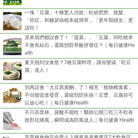
一塊「豆腐」十種驚人功效：杜絕肥胖、脫髮、
「癌症」和糖尿病根本超簡單，「更年期婦女」更
該吃！
原來我們都誤會了！「菠菜」、「豆腐」同吃根本
不會長結石，還能預防草酸併發症？｜每日健康He
alth
夏天熱到沒食慾？7種豆腐料理，讓你變成「吃豆
腐」達人！
別再誤會「大豆異黃酮」了！補充「植物雌激素」
不但能促進發育，還能預防疾病！豆漿、豆腐你可
以放心吃！｜每日健康Health
不只高普林、尿酸不能吃！醫師公開三吃三不吃有
效對抗痛風，瞬間成為防風達人｜每日健康 Health
高普林食物完全禁止？痛風患者應遵守7大飲食守