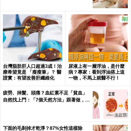
台灣脂肪肝人口超過3成！治
尿液上有一層浮油，是什麼
療希望竟是 「瘦瘦筆」？ 醫
病？專家：看到浮油搭上這
證實：有望改善肝纖維化
一物，不馬上就醫不行！
疲勞、掉髮、頭痛？血紅素不足「貧血」
自然找上門：「7個天然方法」跟著做，杜
絕貧血只要一種水果！
下面的毛剃掉才乾淨？87%女性這樣除