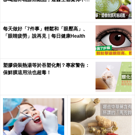
思議｜每日健康 Health
每天做好「7件事」輕鬆和「眼壓高」、
「眼睛疲勞」說再見｜每日健康Health
塑膠袋裝熱湯等於吞塑化劑？專家警告：
保鮮膜這用法也超毒！