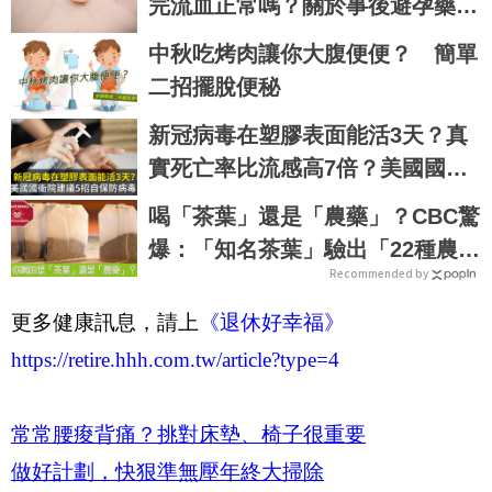
完流血正常嗎？關於事後避孕藥的
6件事，一次報你知｜每日健康 He
中秋吃烤肉讓你大腹便便？ 簡單
alth
二招擺脫便秘
新冠病毒在塑膠表面能活3天？真
實死亡率比流感高7倍？美國國衛
院建議5招自保防病毒
喝「茶葉」還是「農藥」？CBC驚
爆：「知名茶葉」驗出「22種農
Recommended by
藥」，再喝癌症、賀爾蒙失調找上
門｜每日健康 Health
更多健康訊息，請上
《退休好幸福》
https://retire.hhh.com.tw/article?type=4
常常腰痠背痛？挑對床墊、椅子很重要
做好計劃，快狠準無壓年終大掃除