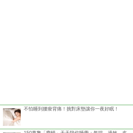
不怕睡到腰痠背痛！挑對床墊讓你一夜好眠！
150萬隻「塵蟎」天天陪你睡覺：氣喘、過敏、皮