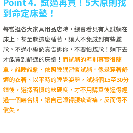
Point
4.
試過再買！
5
大原則找
到命定床墊！
每當逛各大家具用品店時，總會看見有人試躺在
床上，甚至就這麼睡著，讓人不免感到有些尷
尬。不過小編認真告訴你，不要怕尷尬！躺下去
才能買到舒適的床墊！
而試躺的準則其實很簡
單，誰睡誰躺、依照睡眠習慣試躺。像是穿著舒
適的衣著、以平時的睡覺姿勢，試躺個15至30分
鐘後，選擇習慣的軟硬度，才不用購買後還得經
過一個磨合期，讓自己睡得腰痠背痛，反而得不
償失。