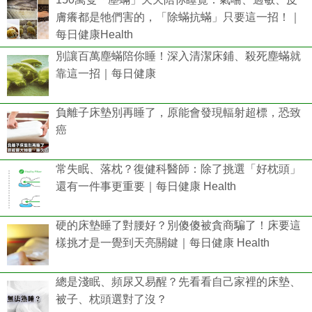
膚癢都是牠們害的，「除蟎抗蟎」只要這一招！｜
每日健康Health
別讓百萬塵蟎陪你睡！深入清潔床鋪、殺死塵蟎就
靠這一招｜每日健康
負離子床墊別再睡了，原能會發現輻射超標，恐致
癌
常失眠、落枕？復健科醫師：除了挑選「好枕頭」
還有一件事更重要｜每日健康 Health
硬的床墊睡了對腰好？別傻傻被貪商騙了！床要這
樣挑才是一覺到天亮關鍵｜每日健康 Health
總是淺眠、頻尿又易醒？先看看自己家裡的床墊、
被子、枕頭選對了沒？