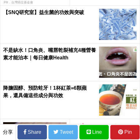
PR．台灣癌症基金會
【SNQ研究室】益生菌的功效與突破
不是缺水！口角炎、嘴唇乾裂補充4種營養
素才能治本｜每日健康Health
降膽固醇、預防蛀牙！1杯紅茶=6顆蘋
果，還具備這些成分與功效
分享
Share
Tweet
Line
Pin