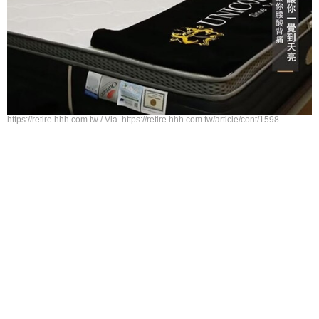
https://retire.hhh.com.tw / Via https://retire.hhh.com.tw/article/cont/1598