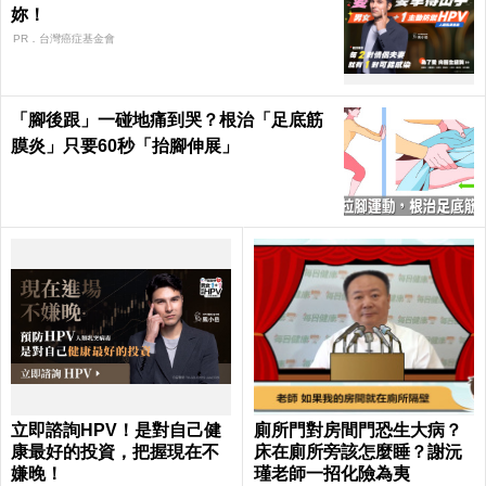
妳！
PR．台灣癌症基金會
「腳後跟」一碰地痛到哭？根治「足底筋
膜炎」只要60秒「抬腳伸展」
立即諮詢HPV！是對自己健
廁所門對房間門恐生大病？
康最好的投資，把握現在不
床在廁所旁該怎麼睡？謝沅
嫌晚！
瑾老師一招化險為夷