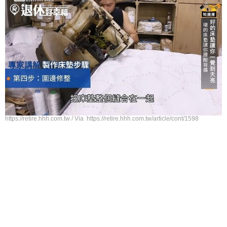
https://retire.hhh.com.tw / Via https://retire.hhh.com.tw/article/cont/1598