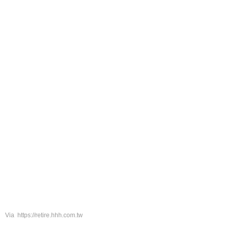
Via https://retire.hhh.com.tw