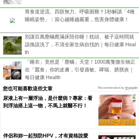
胃食道逆流、四肢無力、呼吸困難？1秒解讀「4種
睡眠姿勢」：當心越睡越嚴重，危害身體健康！
別讓百萬塵蟎爬滿床陪你睡！枕頭、被子這時間就
該換該洗了，不清全家生病自找的｜每日健康 Heal
th
「睡衣」竟然是「塵螨」天堂！1000萬隻微生物正
在「蠶食」你的皮膚，引發過敏、哮喘、膀胱炎｜
每日健康 Health
您也可能喜歡這些文章
Recommended by
尿液上有一層浮油，是什麼病？專家：看
到浮油搭上這一物，不馬上就醫不行！
伴侶和妳一起預防HPV，才有資格說愛