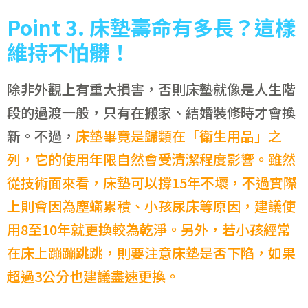
Point
3.
床墊壽命有多長？這樣
維持不怕髒！
除非外觀上有重大損害，否則床墊就像是人生階
段的過渡一般，只有在搬家、結婚裝修時才會換
新。不過，
床墊畢竟是歸類在「衛生用品」之
列，它的使用年限自然會受清潔程度影響。雖然
從技術面來看，床墊可以撐15年不壞，不過實際
上則會因為塵蟎累積、小孩尿床等原因，建議使
用8至10年就更換較為乾淨。另外，若小孩經常
在床上蹦蹦跳跳，則要注意床墊是否下陷，如果
超過3公分也建議盡速更換。