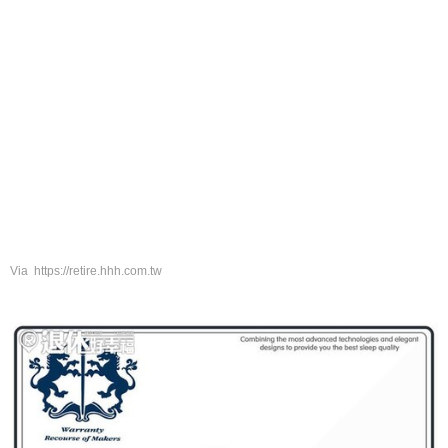
Via https://retire.hhh.com.tw