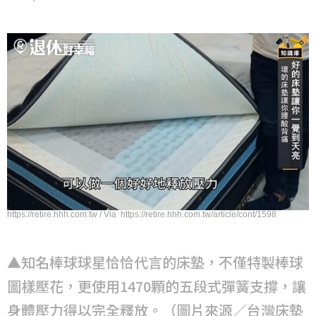
https://retire.hhh.com.tw / Via https://retire.hhh.com.tw/article/cont/1598
▲知名棒球球星恰恰代言的床墊，不僅特製棒球
圖樣壓花，更使用1470顆的五段式彈簧支撐，讓
身體壓力得以完全釋放。（圖片來源／台灣床墊