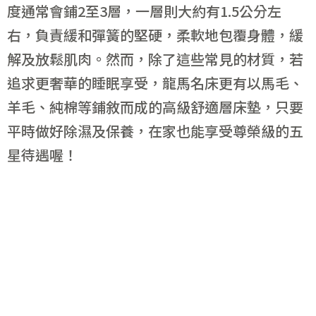
度通常會鋪2至3層，一層則大約有1.5公分左
右，負責緩和彈簧的堅硬，柔軟地包覆身體，緩
解及放鬆肌肉。然而，除了這些常見的材質，若
追求更奢華的睡眠享受，龍馬名床更有以馬毛、
羊毛、純棉等鋪敘而成的高級舒適層床墊，只要
平時做好除濕及保養，在家也能享受尊榮級的五
星待遇喔！