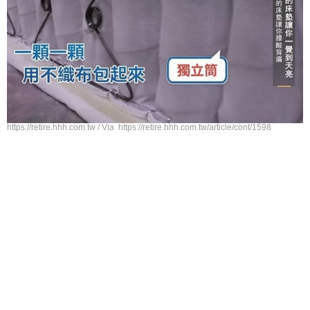
https://retire.hhh.com.tw / Via https://retire.hhh.com.tw/article/cont/1598