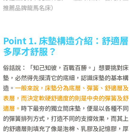
推薦品牌龍馬名床）
Point 1.
床墊構造介紹：舒適層
多厚才舒服？
俗話說：「知己知彼，百戰百勝。」想要挑對床
墊，必然得先摸清它的底細，認識床墊的基本構
造。
一般來說，床墊分為底層、彈簧、舒適層及
表層，而決定軟硬舒適度的則是中央的彈簧及舒
適層。
時下最夯的獨立筒床墊，便是以各種不同
的彈簧排列方式，打造不同的支撐效果，而其上
的舒適層則填充了像是泡棉、乳膠及記憶膠，厚