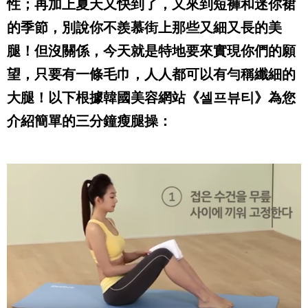
性；再加上夏天又快到了，又來到短褲和迷你裙
的季節，別說你不羨慕街上那些又細又長的美
腿！但沒關係，今天就是特地要來實現你們的願
望，只要有一條毛巾，人人都可以有勻稱纖細的
大腿！以下根據韓國美容網站
《
셀프뷰티
》
為您
介紹簡單的三分鐘瘦腿操：