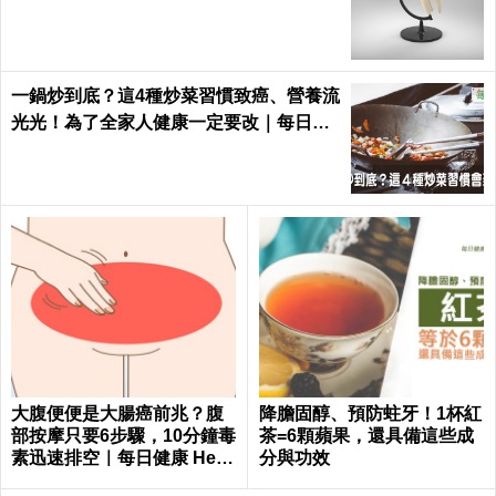
一鍋炒到底？這4種炒菜習慣致癌、營養流
光光！為了全家人健康一定要改｜每日健
康 Health
大腹便便是大腸癌前兆？腹
降膽固醇、預防蛀牙！1杯紅
部按摩只要6步驟，10分鐘毒
茶=6顆蘋果，還具備這些成
素迅速排空｜每日健康 Healt
分與功效
h