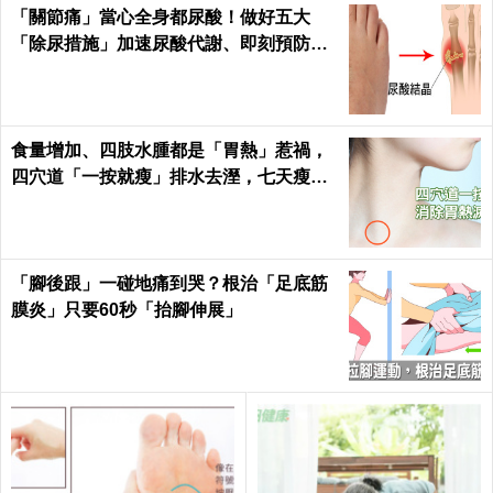
「關節痛」當心全身都尿酸！做好五大
「除尿措施」加速尿酸代謝、即刻預防痛
風、腎衰竭｜每日健康 Health
食量增加、四肢水腫都是「胃熱」惹禍，
四穴道「一按就瘦」排水去溼，七天瘦三
斤不復胖｜每日健康 Health
「腳後跟」一碰地痛到哭？根治「足底筋
膜炎」只要60秒「抬腳伸展」