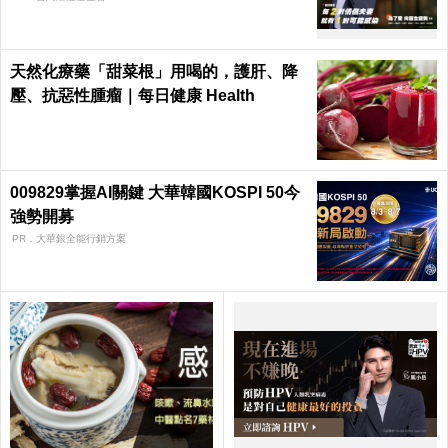
天然化療藥「甜菜根」用喝的，護肝、降
壓、抗惡性腫瘤｜每日健康 Health
009829掌握AI關鍵 大華韓國KOSPI 50今
強勢開募
PR．大華銀全能行銷方案