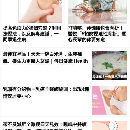
提高免疫力的8個穴道？利用
打噴嚏、伸懶腰也會骨折！
按壓法，以及解毒建議，一
醫授「5招防壓迫性骨折」關
同擊退生病...
心長輩的你要知道
最便宜補品！天天一碗白米粥，生津補
氣、養生力更勝人蔘湯｜每日健康 Health
乳頭有分泌物＝乳癌？醫師駁回：出現4種
情況才要小心
來不及減肥？激瘦四天見效：睡眠中持續