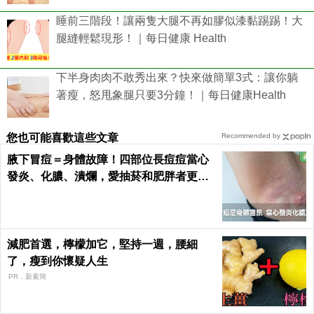
睡前三階段！讓兩隻大腿不再如膠似漆黏踢踢！大
腿縫輕鬆現形！｜每日健康 Health
下半身肉肉不敢秀出來？快來做簡單3式：讓你躺
著瘦，怒甩象腿只要3分鐘！｜每日健康Health
您也可能喜歡這些文章
Recommended by
腋下冒痘＝身體故障！四部位長痘痘當心
發炎、化膿、潰爛，愛抽菸和肥胖者更要
小心｜每日健康 Health
減肥首選，檸檬加它，堅持一週，腰細
了，瘦到你懷疑人生
PR．新素簡