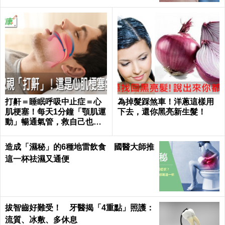
打鼾＝睡眠呼吸中止症＝心
為掉髮踩煞車！洋蔥這樣用
肌梗塞！每天1分鐘「顎肌運
下去，還你黑亮新生髮！
動」暢通氣管，救自己也救
枕邊人｜每日健康 Health
造成「濕秘」的6種地雷飲食 國醫大師推
這一杯祛濕又通便
拔智齒好難受！ 牙醫揭「4重點」照護：
流質、冰敷、多休息