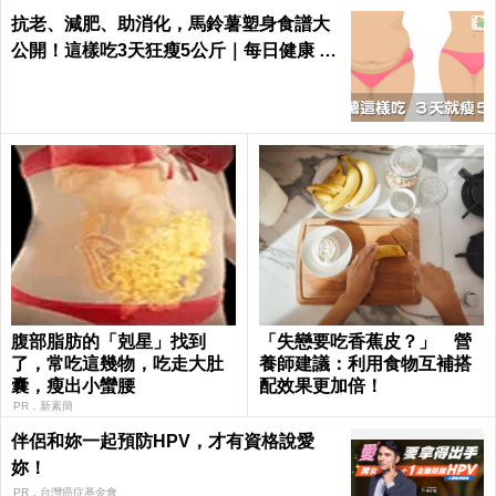
抗老、減肥、助消化，馬鈴薯塑身食譜大
公開！這樣吃3天狂瘦5公斤｜每日健康 H
ealth
腹部脂肪的「剋星」找到
「失戀要吃香蕉皮？」 營
了，常吃這幾物，吃走大肚
養師建議：利用食物互補搭
囊，瘦出小蠻腰
配效果更加倍！
PR．新素簡
伴侶和妳一起預防HPV，才有資格說愛
妳！
PR．台灣癌症基金會