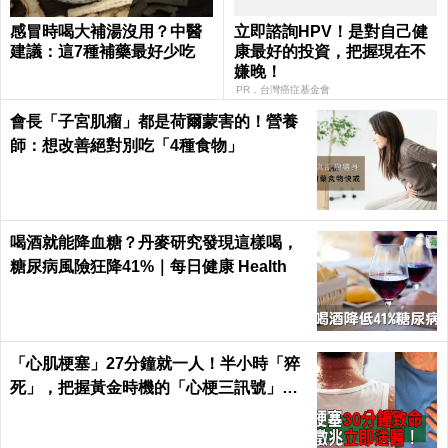
感冒時喝大補湯沒用？中醫
立即諮詢HPV！是對自己健
建議：這7種補藥最好少吃
康最好的投資，把握現在不
嫌晚！
PR．台灣癌症基金會
會長「子宮肌瘤」都是荷爾蒙害的！營養
師：想改善絕對別吃「4種食物」
喝酒就能降血糖？丹麥研究發現這樣喝，
糖尿病風險狂降41%｜每日健康 Health
「心肌梗塞」27分鐘就一人！半小時「猝
死」，把握黃金時機的「心梗三訊號」！
｜每日健康 Health