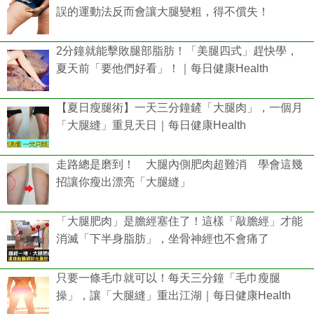
誤的運動法反而會讓大腿變粗，得不償失！
2分鐘就能擊敗腿部脂肪！「美腿四式」趕快學，
夏天前「要他們好看」！｜每日健康Health
【夏日瘦腿術】一天三分鐘鏟「大腿肉」，一個月
「大腿縫」重見天日｜每日健康Health
走路總是磨到！ 大腿內側肥肉超難消 學會這幾
招讓你瘦出漂亮「大腿縫」
「大腿肥肉」是膽經塞住了！這樣「敲膽經」才能
消滅「下半身脂肪」，坐骨神經也不會痛了
只要一條毛巾就可以！每天三分鐘「毛巾瘦腿
操」，讓「大腿縫」重出江湖｜每日健康Health