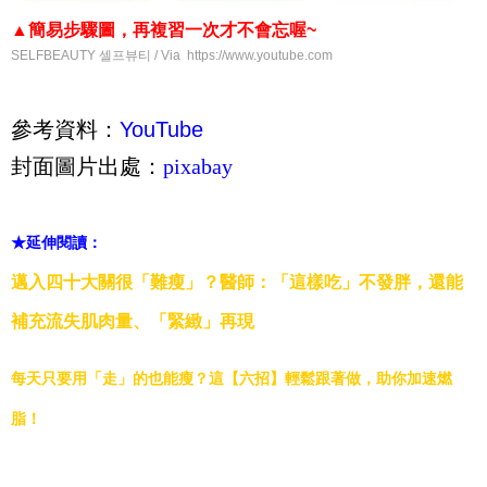
▲簡易步驟圖，再複習一次才不會忘喔~
SELFBEAUTY 셀프뷰티 / Via https://www.youtube.com
參考資料：
YouTube
封面圖片出處：
pixabay
★延伸閱讀：
邁入四十大關很「難瘦」？醫師：「這樣吃」不發胖，還能
補充流失肌肉量、「緊緻」再現
每天只要用「走」的也能瘦？這【六招】輕鬆跟著做，助你加速燃
脂！