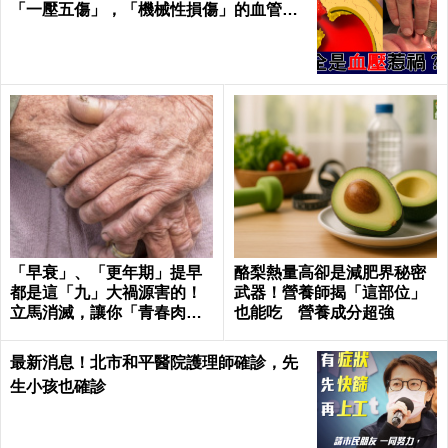
「一壓五傷」，「機械性損傷」的血管衝
擊！｜每日健康Health
「早衰」、「更年期」提早
酪梨熱量高卻是減肥界秘密
都是這「九」大禍源害的！
武器！營養師揭「這部位」
立馬消滅，讓你「青春肉
也能吃 營養成分超強
體」大勝同齡人！
最新消息！北市和平醫院護理師確診，先
生小孩也確診