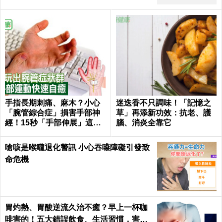
手指長期刺痛、麻木？小心
迷迭香不只調味！「記憶之
「腕管綜合症」損害手部神
草」再添新功效：抗老、護
經！15秒「手部伸展」這樣
腦、消炎全靠它
練，別讓身體空「腕」惜！
嗆咳是喉嚨退化警訊 小心吞嚥障礙引發致
命危機
胃灼熱、胃酸逆流久治不癒？早上一杯咖
啡害的！五大錯誤飲食、生活習慣，害你