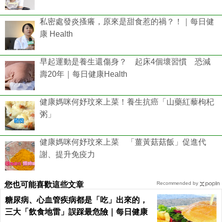
私密處發炎搔癢，原來是甜食惹的禍？！｜每日健
康 Health
早起運動是養生還傷身？ 起床4個壞習慣 恐減
壽20年｜每日健康Health
健康媽咪何妤玟來上菜！養生抗癌「山藥紅藜枸杞
粥」
健康媽咪何妤玟來上菜 「薑黃菇菇飯」促進代
謝、提升免疫力
您也可能喜歡這些文章
Recommended by
糖尿病、心血管疾病都是「吃」出來的，
三大「飲食地雷」誤踩最危險｜每日健康