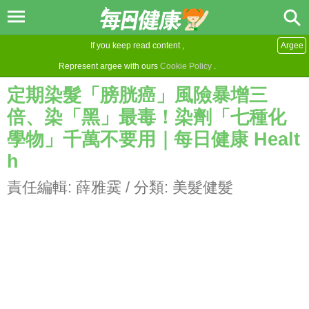
If you keep read content ,
Argee
Represent argee with ours
Cookie Policy
.
定期染髮「膀胱癌」風險暴增三
倍、染「黑」最毒！染劑「七種化
學物」千萬不要用｜每日健康 Healt
h
責任編輯:
薛雅霙
/ 分類:
美髮健髮