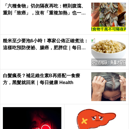
「六種食物」切勿隔夜再吃：輕則腹瀉、
重則「致癌」，沒有「重複加熱」也一
樣！｜每日健康Health
糙米至少要泡6小時！專家公佈正確煮法：
這樣吃預防便祕、腸癌，肥胖症｜每日健
康 Health
白髮瘋長？補足維生素B再搭配一食療
方，黑髮就回來｜每日健康 Health