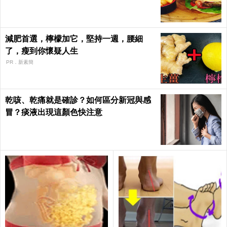
減肥首選，檸檬加它，堅持一週，腰細
了，瘦到你懷疑人生
PR．新素簡
乾咳、乾痛就是確診？如何區分新冠與感
冒？痰液出現這顏色快注意