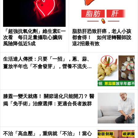
「超強抗氧化劑」維生素E一
脂肪肝恐致肝癌，老人小孩
次看 每日足量攝取心臟病
都會得！ 如何逆轉醫師說
風險降低近5成
這2招最有效
生活達人傳授：只要「一招」，蔥、蒜、
薑放半年也「不會發芽」，營養不流失！
｜每日健康Health
膝蓋一變天就痛！ 關節退化只能開刀？ 醫
揭「免手術」治療選擇：更適合長者族群
不治「高血壓」，重病就「不治」！當心