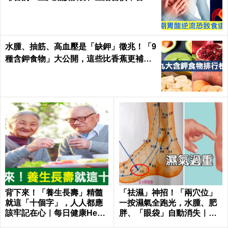
胃酸翻騰，長期恐致「食道癌」！
水腫、抽筋、高血壓是「缺鉀」徵兆！「9
種含鉀食物」大公開，這些比香蕉更補鉀
｜每日健康 Health
背下來！「養生長壽」精髓
「祛濕」神招！「兩穴位」
就這「十個字」，人人都應
一按濕氣全跑光，水腫、肥
該牢記在心｜每日健康Healt
胖、「眼袋」自動消失｜每
h
日健康Health