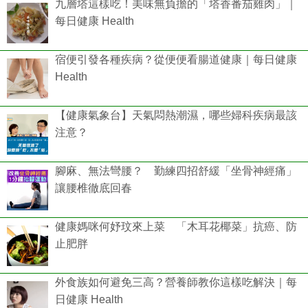
九層塔這樣吃！美味無負擔的「塔香番茄雞肉」｜
每日健康 Health
宿便引發各種疾病？從便便看腸道健康｜每日健康
Health
【健康氣象台】天氣悶熱潮濕，哪些婦科疾病最該
注意？
腳麻、無法彎腰？ 勤練四招舒緩「坐骨神經痛」
讓腰椎徹底回春
健康媽咪何妤玟來上菜 「木耳花椰菜」抗癌、防
止肥胖
外食族如何避免三高？營養師教你這樣吃解決｜每
日健康 Health