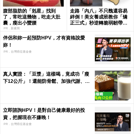
腹部脂肪的「剋星」找到
走路「內八」不只醜還容易
了，常吃這幾物，吃走大肚
絆倒！美女養成班教你「矯
囊，瘦出小蠻腰
正三式」秒逆轉脆弱韌帶肌
肉！
PR．新素簡
伴侶和妳一起預防HPV，才有資格說愛
妳！
PR．台灣癌症基金會
真人實證：「豆漿」這樣喝，竟成功「瘦
下12公斤」！還能防骨鬆、加強代謝、平
衡激素「一杯多效」
立即諮詢HPV！是對自己健康最好的投
資，把握現在不嫌晚！
PR．台灣癌症基金會