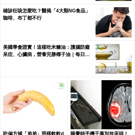
確診狂咳怎麼吃？醫揭「4大類NG食品」
咖啡、布丁都不行
美國學會證實！這樣吃米糠油：護腦防癡
呆症、心臟病，營養完勝椰子油｜每日健
康 Health
吃偏方補「弟弟」照樣軟軟d
睡覺時手機千萬別放床頭！