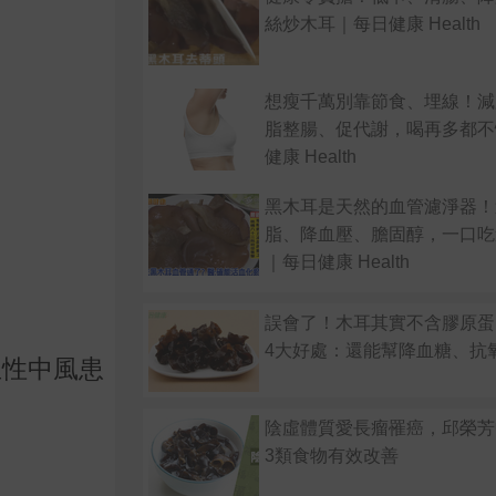
絲炒木耳｜每日健康 Health
想瘦千萬別靠節食、埋線！減
脂整腸、促代謝，喝再多都不
健康 Health
黑木耳是天然的血管濾淨器！
脂、降血壓、膽固醇，一口吃
｜每日健康 Health
誤會了！木耳其實不含膠原蛋
4大好處：還能幫降血糖、抗
血性中風患
陰虛體質愛長瘤罹癌，邱榮芳
3類食物有效改善