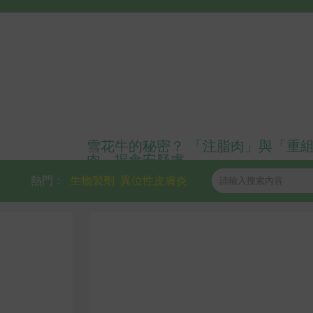
雪花牛的秘密？ 「注脂肉」與「重
肉」揭食安疑慮
熱門：
生物製劑
異位性皮膚炎