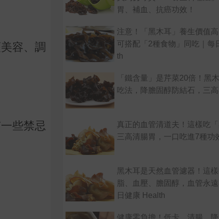
胃、補血、抗癌功效！
注意！「黑木耳」養生價值高
可搭配「2種食物」同吃｜每日健
顏美容、調
th
「鐵含量」是芹菜20倍！黑
吃法，降膽固醇防結石，三高
有一些禁忌
真正的血管清道夫！這樣吃「
三高清腸胃，一口吃進7種功
黑木耳是天然血管濾器！這樣
脂、血壓、膽固醇，血管永遠
日健康 Health
健康零負擔！低卡、清腸、降