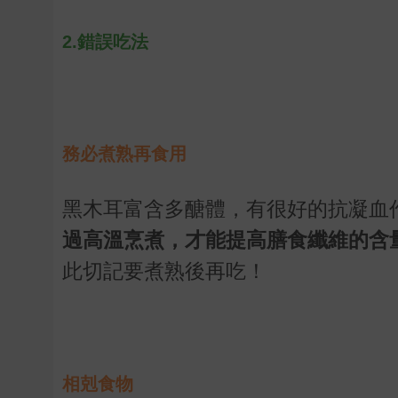
2.錯誤吃法
務必煮熟再食用
黑木耳富含多醣體，有很好的抗凝血
過高溫烹煮，才能提高膳食纖維的含
此切記要煮熟後再吃！
相剋食物