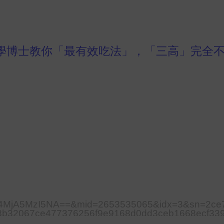
學博士教你「最有效吃法」，「三高」完全
MzA4MjA5MzI5NA==&mid=2653535065&idx=3&sn=2c
b32067ce477376256f9e9168d0dd3ceb1668ecf33