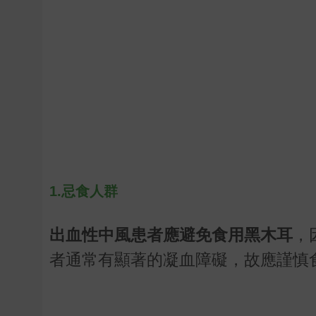
1.忌食人群
出血性中風患者應避免食用黑木耳
，
者通常有顯著的凝血障礙，故應謹慎