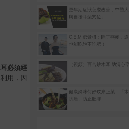
更年期症狀怎麼改善，中醫大
與自按耳朵穴位」
G.E.M.鄧紫棋：除了燕麥，
也能吃飽不吃肥！
（視頻）百合炒木耳 助清心
木耳必須經
、利用，因
健康媽咪何妤玟來上菜 「木
抗癌、防止肥胖