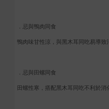
．忌與鴨肉同食
鴨肉味甘性涼，與黑木耳同吃易導致
．忌與田螺同食
田螺性寒，搭配黑木耳同吃不利於消