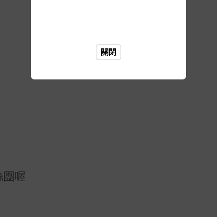
關閉
絲團喔