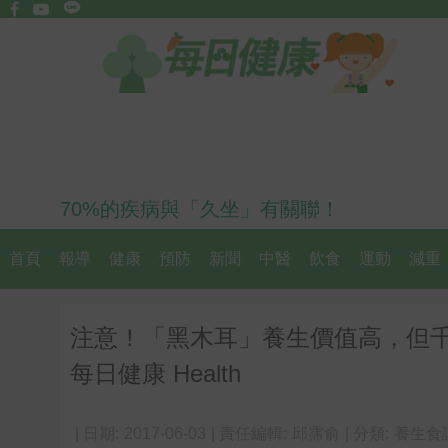
70%的疾病與「久坐」有關聯！
首頁
報導
健康
預防
新聞
中醫
飲食
運動
減重
注意！「黑木耳」養生價值高，但
每日健康 Health
| 日期:
2017-06-03
| 責任編輯:
邱霈俞
| 分類:
養生食