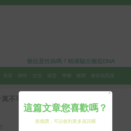
猴痘是性病嗎？精液驗出猴痘DNA
美容
兩性
生活
迷思
專欄
媒體
糖尿病照護
X
千萬不可搭配「2種食物」同吃｜
譜