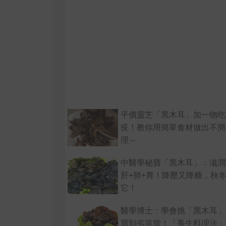
平價靈芝「黑木耳」加一物吃
疫！教你用簡單食材做出不簡
理～
中醫學秘寶「黑木耳」：滋潤
肝+肺+胃！降壓又降糖，秋
它！
醫學博士：學會挑「黑木耳」
買到劣等貨！「養生料理法」