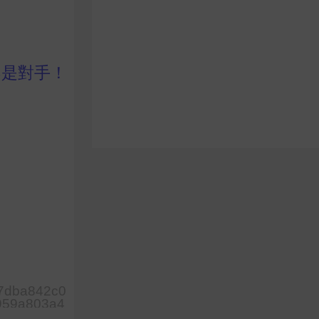
不是對手！
e7dba842c0
959a803a4