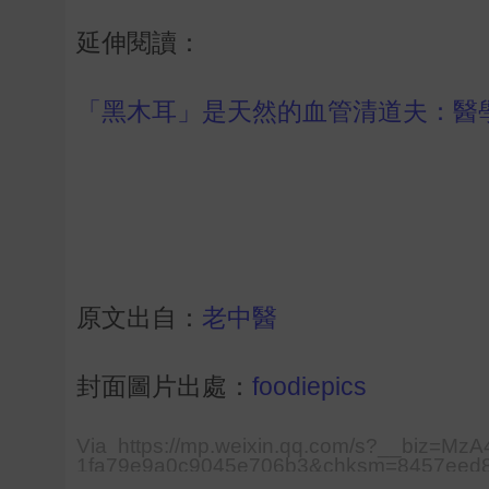
延伸閱讀：
「黑木耳」是天然的血管清道夫：醫
原文出自：
老中醫
封面圖片出處：
foodiepics
Via https://mp.weixin.qq.com/s?__biz=
1fa79e9a0c9045e706b3&chksm=8457eed8
574734de6fac102ec7#rd