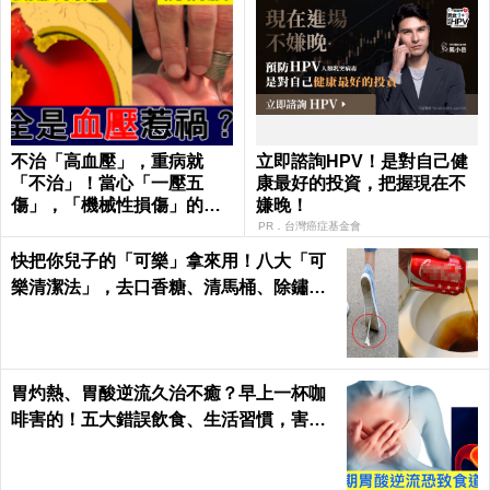
不治「高血壓」，重病就
立即諮詢HPV！是對自己健
「不治」！當心「一壓五
康最好的投資，把握現在不
傷」，「機械性損傷」的血
嫌晚！
管衝擊！｜每日健康Health
PR．台灣癌症基金會
快把你兒子的「可樂」拿來用！八大「可
樂清潔法」，去口香糖、清馬桶、除鏽效
果完勝清潔劑｜每日健康 Health
胃灼熱、胃酸逆流久治不癒？早上一杯咖
啡害的！五大錯誤飲食、生活習慣，害你
胃酸翻騰，長期恐致「食道癌」！