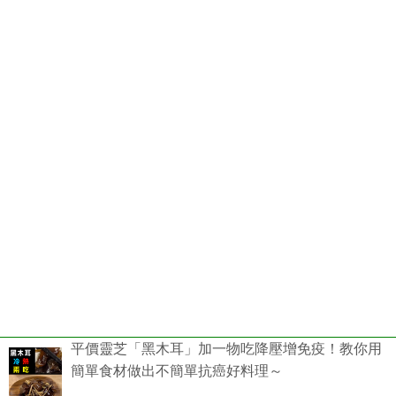
平價靈芝「黑木耳」加一物吃降壓增免疫！教你用
簡單食材做出不簡單抗癌好料理～