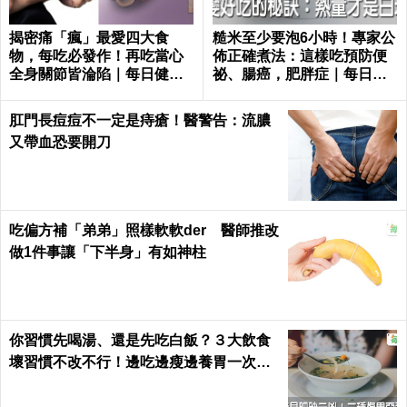
揭密痛「瘋」最愛四大食
糙米至少要泡6小時！專家公
物，每吃必發作！再吃當心
佈正確煮法：這樣吃預防便
全身關節皆淪陷｜每日健康
祕、腸癌，肥胖症｜每日健
Health
康 Health
肛門長痘痘不一定是痔瘡！醫警告：流膿
又帶血恐要開刀
吃偏方補「弟弟」照樣軟軟der 醫師推改
做1件事讓「下半身」有如神柱
你習慣先喝湯、還是先吃白飯？３大飲食
壞習慣不改不行！邊吃邊瘦邊養胃一次做
到｜每日健康 Health