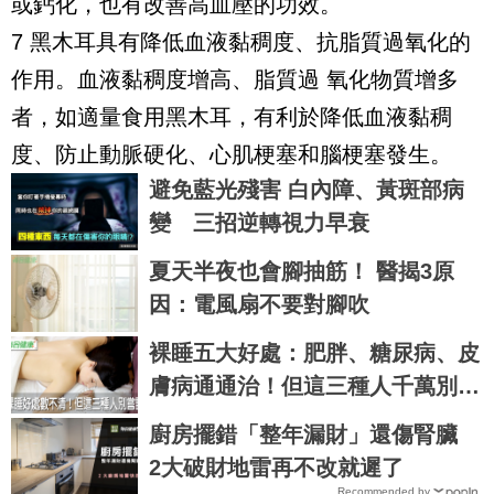
或鈣化，也有改善高血壓的功效。
7 黑木耳具有降低血液黏稠度、抗脂質過氧化的
作用。血液黏稠度增高、脂質過 氧化物質增多
者，如適量食用黑木耳，有利於降低血液黏稠
度、防止動脈硬化、心肌梗塞和腦梗塞發生。
避免藍光殘害 白內障、黃斑部病
變 三招逆轉視力早衰
夏天半夜也會腳抽筋！ 醫揭3原
因：電風扇不要對腳吹
裸睡五大好處：肥胖、糖尿病、皮
膚病通通治！但這三種人千萬別試
｜每日健康 Health
廚房擺錯「整年漏財」還傷腎臟
2大破財地雷再不改就遲了
Recommended by