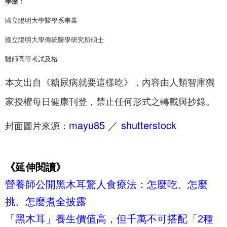
學歷：
國立陽明大學醫學系畢業
國立陽明大學傳統醫學研究所碩士
醫師高等考試及格
本文出自《糖尿病就要這樣吃》，內容由人類智庫獨
家授權每日健康刊登，禁止任何形式之轉載與抄錄。
mayu85
／
shutterstock
封面圖片來源：
《延伸閱讀》
營養師公開黑木耳驚人食療法：怎麼吃、怎麼
挑、怎麼煮全披露
「黑木耳」養生價值高，但千萬不可搭配「2種