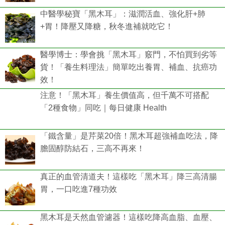
中醫學秘寶「黑木耳」：滋潤活血、強化肝+肺
+胃！降壓又降糖，秋冬進補就吃它！
醫學博士：學會挑「黑木耳」竅門，不怕買到劣等
貨！「養生料理法」簡單吃出養胃、補血、抗癌功
效！
注意！「黑木耳」養生價值高，但千萬不可搭配
「2種食物」同吃｜每日健康 Health
「鐵含量」是芹菜20倍！黑木耳超強補血吃法，降
膽固醇防結石，三高不再來！
真正的血管清道夫！這樣吃「黑木耳」降三高清腸
胃，一口吃進7種功效
黑木耳是天然血管濾器！這樣吃降高血脂、血壓、