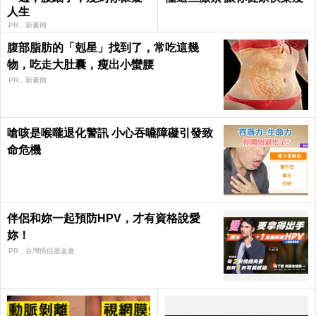
人生
PR．新素簡
腹部脂肪的「剋星」找到了，常吃這幾
物，吃走大肚囊，瘦出小蠻腰
PR．新素簡
嗆咳是喉嚨退化警訊 小心吞嚥障礙引發致
命危機
伴侶和妳一起預防HPV，才有資格說愛
妳！
PR．台灣癌症基金會