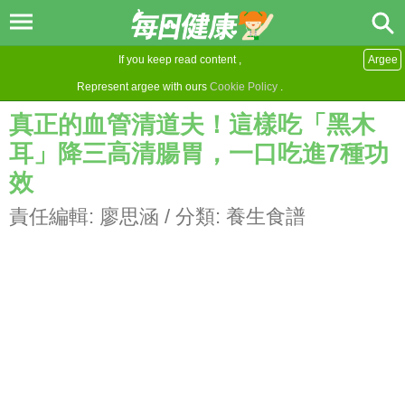
If you keep read content ,
Argee
Represent argee with ours
Cookie Policy
.
真正的血管清道夫！這樣吃「黑木
耳」降三高清腸胃，一口吃進7種功
效
責任編輯:
廖思涵
/ 分類:
養生食譜