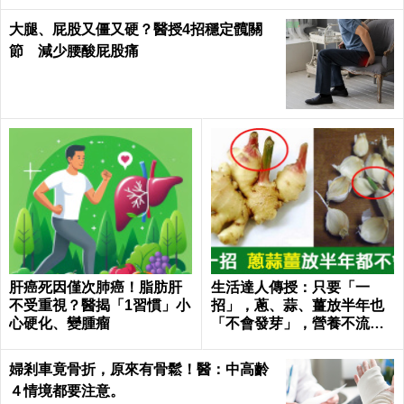
大腿、屁股又僵又硬？醫授4招穩定髖關
節 減少腰酸屁股痛
肝癌死因僅次肺癌！脂肪肝
生活達人傳授：只要「一
不受重視？醫揭「1習慣」小
招」，蔥、蒜、薑放半年也
心硬化、變腫瘤
「不會發芽」，營養不流
失！｜每日健康Health
婦剎車竟骨折，原來有骨鬆！醫：中高齡
４情境都要注意。