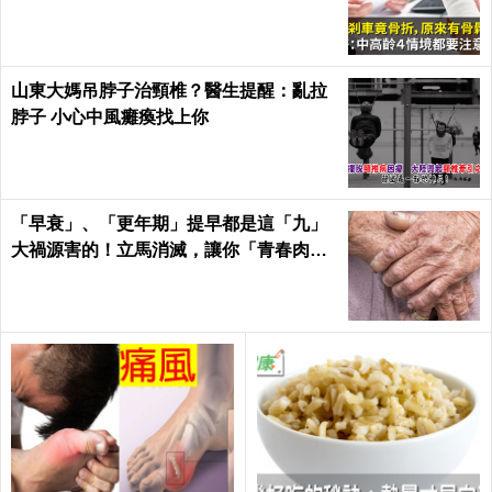
山東大媽吊脖子治頸椎？醫生提醒：亂拉
脖子 小心中風癱瘓找上你
「早衰」、「更年期」提早都是這「九」
大禍源害的！立馬消滅，讓你「青春肉
體」大勝同齡人！