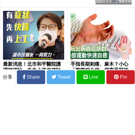
最新消息！北市和平醫院護
手指長期刺痛、麻木？小心
理師確診，先生小孩也確診
「腕管綜合症」損害手部神
經！15秒「手部伸展」這樣
分享
Share
Tweet
Line
Pin
練，別讓身體空「腕」惜！
「祛濕」神招！「兩穴位」一按濕氣全跑
光，水腫、肥胖、「眼袋」自動消失｜每
日健康Health
不吃太可惜！鮪魚含高ＤＨＡ，活腦、護