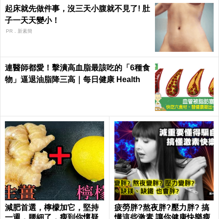
起床就先做件事，沒三天小腹就不見了! 肚
子一天天變小！
PR．新素簡
連醫師都愛！擊潰高血脂最該吃的「6種食
物」逼退油脂降三高｜每日健康 Health
減肥首選，檸檬加它，堅持
疲勞胖?熬夜胖?壓力胖? 搞
一週，腰細了，瘦到你懷疑
懂這些激素 讓你健康快樂瘦