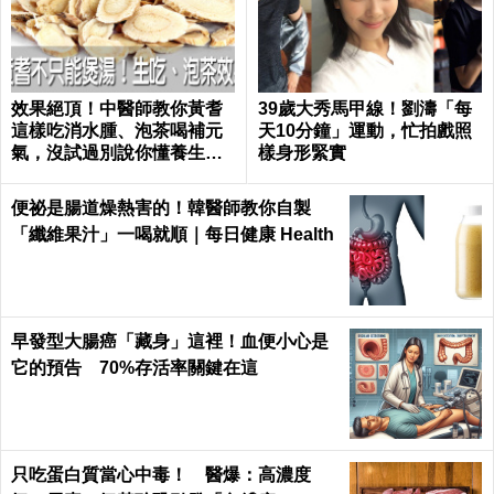
效果絕頂！中醫師教你黃耆
39歲大秀馬甲線！劉濤「每
這樣吃消水腫、泡茶喝補元
天10分鐘」運動，忙拍戲照
氣，沒試過別說你懂養生｜
樣身形緊實
每日健康 Health
便祕是腸道燥熱害的！韓醫師教你自製
「纖維果汁」一喝就順｜每日健康 Health
早發型大腸癌「藏身」這裡！血便小心是
它的預告 70%存活率關鍵在這
只吃蛋白質當心中毒！ 醫爆：高濃度