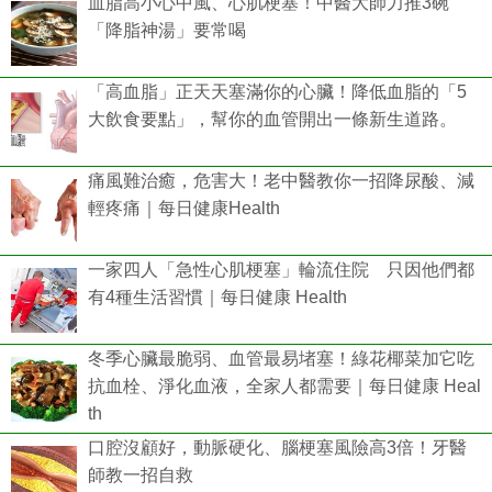
血脂高小心中風、心肌梗塞！中醫大師力推3碗
「降脂神湯」要常喝
「高血脂」正天天塞滿你的心臟！降低血脂的「5
大飲食要點」，幫你的血管開出一條新生道路。
痛風難治癒，危害大！老中醫教你一招降尿酸、減
輕疼痛｜每日健康Health
一家四人「急性心肌梗塞」輪流住院 只因他們都
有4種生活習慣｜每日健康 Health
冬季心臟最脆弱、血管最易堵塞！綠花椰菜加它吃
抗血栓、淨化血液，全家人都需要｜每日健康 Heal
th
口腔沒顧好，動脈硬化、腦梗塞風險高3倍！牙醫
師教一招自救