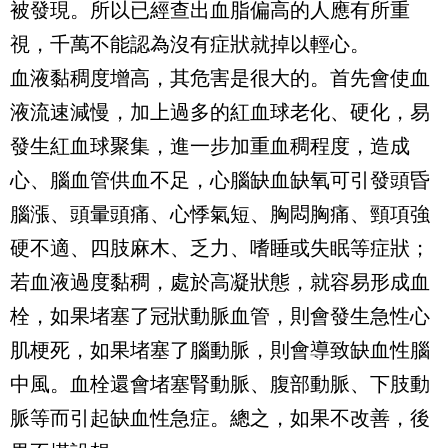
被發現。所以已經查出血脂偏高的人應有所重
視，千萬不能認為沒有症狀就掉以輕心。
血液黏稠度增高，其危害是很大的。首先會使血
液流速減慢，加上過多的紅血球老化、硬化，易
發生紅血球聚集，進一步加重血稠程度，造成
心、腦血管供血不足，心腦缺血缺氧可引發頭昏
腦漲、頭暈頭痛、心悸氣短、胸悶胸痛、頸項強
硬不適、四肢麻木、乏力、嗜睡或失眠等症狀；
若血液過度黏稠，處於高凝狀態，就容易形成血
栓，如果堵塞了冠狀動脈血管，則會發生急性心
肌梗死，如果堵塞了腦動脈，則會導致缺血性腦
中風。血栓還會堵塞腎動脈、腹部動脈、下肢動
脈等而引起缺血性急症。總之，如果不改善，後