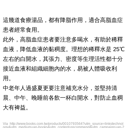
這幾道食療湯品，都有降脂作用，適合高脂血症
患者經常食用。
此外，高脂血症患者要注意多喝水，有助於稀釋
血液，降低血液的黏稠度。理想的稀釋水是 25℃
左右的白開水，其張力、密度等生理活性都十分
接近血液和組織細胞內的水，易被人體吸收利
用。
中老年人過盛夏更要注意補充水分，並堅持清
晨、中午、晚睡前各飲一杯白開水，對防止血稠
大有裨益。
Via http://www.books.com.tw/products/0010793564?utm_source=linkstechnol
ogy&utm_medium=ap-books&utm_content=recommend&utm_campaign=ap-2