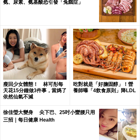
氨、尿素、氨基酸恐引發「兔餓症」
瘦回少女體態！ 林可彤每
吃對就是「好膽固醇」！營
天花15分鐘做3件事，當媽了
養師曝「4飲食原則」降LDL
依然仙氣不減
徐佳瑩大變身 尖下巴、25吋小蠻腰只用
三招｜每日健康 Health