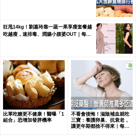
｜每日健康 Health
狂甩14kg！劉嘉玲靠一蔬一果享瘦套餐越
吃越瘦，速排毒、潤腸小腹婆OUT｜每日
健康 Health
比單吃糖更不健康！醫曝「1
不看會後悔！滋陰補血就吃
組合」恐增加發胖機率
三寶：養護卵巢、抗衰老，
讓更年期都捨不得來｜每日
健康 Health