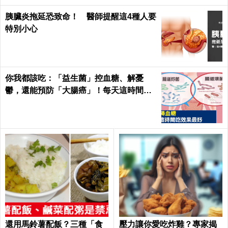
胰臟炎拖延恐致命！ 醫師提醒這4種人要
特別小心
你我都該吃：「益生菌」控血糖、解憂
鬱，還能預防「大腸癌」！每天這時間吃
最有效｜每日健康Health
還用馬鈴薯配飯？三種「食
壓力讓你愛吃炸雞？專家揭