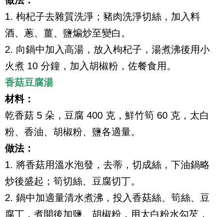
做法：
1. 枸杞子去雜質洗淨；豬肉洗淨切絲，加入料
酒、蔥、薑、鹽煸炒至變白。
2. 向鍋中加入高湯，放入枸杞子，湯煮沸後用小
火煮 10 分鐘，加入胡椒粉，佐餐食用。
香菇豆腐湯
材料：
乾香菇 5 朵，豆腐 400 克，鮮竹筍 60 克，太白
粉、香油、胡椒粉、鹽各適量。
做法：
1. 將香菇用溫水泡發，去蒂，切成絲，下油鍋略
炒後盛起；筍切絲、豆腐切丁。
2. 鍋中加適量清水煮沸，投入香菇絲、筍絲、豆
腐丁，煮開後加鹽、胡椒粉，用太白粉水勾芡，