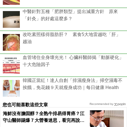
中醫針對五種「肥胖類型」提出減重方針 原來
「針灸」的好處這麼多？
改吃素照樣得脂肪肝？ 素食5大地雷越吃「肝」
越油
血管堵住全身壞光光！ 心臟科醫師揭「動脈硬化」
十大危險因子
韓國正當紅！達人自創「排濕瘦身法」掃空濕毒不
挨餓，免花錢９天就瘦身成功｜每日健康 Health
您也可能喜歡這些文章
Recommended by
海鮮沒有膽固醇？全熟牛排易得胃癌？江
守山醫師踢爆７大營養迷思，看完再說你