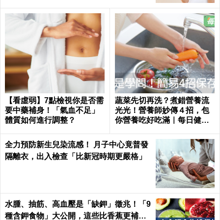
【看虛弱】7點檢視你是否需
蔬菜先切再洗？煮錯營養流
要中藥補身！「氣血不足」
光光！營養師妙傳４招，包
體質如何進行調整？
你營養吃好吃滿｜每日健康
Health
全力預防新生兒染流感！ 月子中心竟普發
隔離衣，出入檢查「比新冠時期更嚴格」
水腫、抽筋、高血壓是「缺鉀」徵兆！「9
種含鉀食物」大公開，這些比香蕉更補鉀