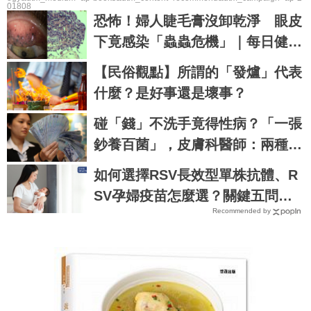
01808
恐怖！婦人睫毛膏沒卸乾淨 眼皮
下竟感染「蟲蟲危機」｜每日健康
Health
【民俗觀點】所謂的「發爐」代表
什麼？是好事還是壞事？
碰「錢」不洗手竟得性病？「一張
鈔養百菌」，皮膚科醫師：兩種族
群最危險！｜每日健康Health
如何選擇RSV長效型單株抗體、R
SV孕婦疫苗怎麼選？關鍵五問緩
Recommended by
解新手爸媽焦慮