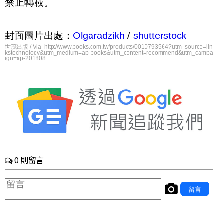
禁止轉載。
封面圖片出處：
Olgaradzikh
/
shutterstock
世茂出版 / Via http://www.books.com.tw/products/0010793564?utm_source=lin
kstechnology&utm_medium=ap-books&utm_content=recommend&utm_campa
ign=ap-201808