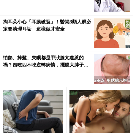
懂健康｜每日健康 Health
掏耳朵小心「耳膜破裂」！醫揭3類人群必
定要清理耳垢 這樣做才安全
怕熱、掉髮、失眠都是甲狀腺亢進惹的
禍？四吃四不吃逆轉病情，擺脫大脖子！
｜每日健康 Health