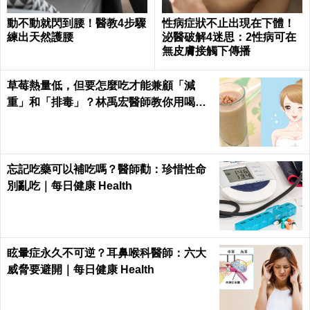
動不動就閃到腰！醫教4步驟
性病症狀不止出現在下體！
練出天然護腰
泌醫破解4迷思：2性病可在
無皮膚接觸下傳播
草莓熱量低，但要怎麼吃才能兼顧「減
重」和「排毒」？林禹宏醫師教你用喝的
｜每日健康 Health
忘記吃藥可以補吃嗎？醫師勸：珍惜性命
別亂吃｜每日健康 Health
眩暈症永久不可逆？耳鼻喉科醫師：六大
威脅要避開｜每日健康 Health