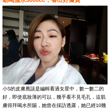
小S的皮膚應該是編輯看過女星中，數一數二的
好，即使底妝薄的可以，幾乎看不見毛孔，這肌
膚得拜喝水所賜，她曾在採訪透露，她已經10幾