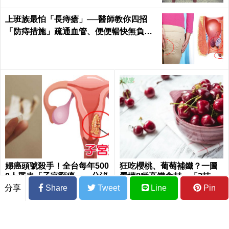
上班族最怕「長痔瘡」──醫師教你四招
「防痔措施」疏通血管、便便暢快無負擔
｜每日健康 Health
婦癌頭號殺手！全台每年500
狂吃櫻桃、葡萄補鐵？一圖
0人罹患「子宮頸癌」，分泌
看懂8種高鐵食材 「2技
物異常「8症狀」不可不知｜
巧」提升鐵質吸收率
分享
Share
Tweet
Line
Pin
每日健康Health
食安危機外食族心驚驚 涂月華：記下6點
讓你安心吃