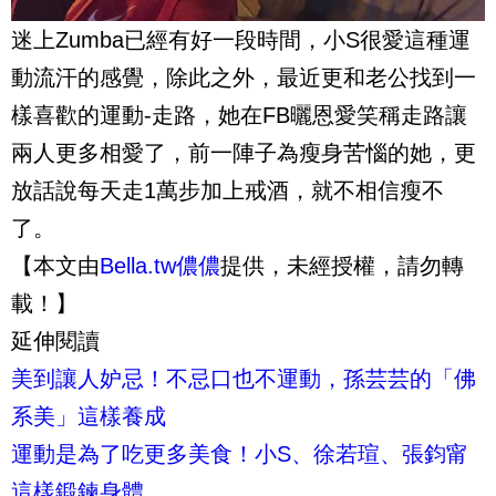
迷上Zumba已經有好一段時間，小S很愛這種運
動流汗的感覺，除此之外，最近更和老公找到一
樣喜歡的運動-走路，她在FB曬恩愛笑稱走路讓
兩人更多相愛了，前一陣子為瘦身苦惱的她，更
放話說每天走1萬步加上戒酒，就不相信瘦不
了。
【本文由
Bella.tw儂儂
提供，未經授權，請勿轉
載！】
延伸閱讀
美到讓人妒忌！不忌口也不運動，孫芸芸的「佛
系美」這樣養成
運動是為了吃更多美食！小S、徐若瑄、張鈞甯
這樣鍛鍊身體