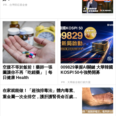
PR．台灣癌症基金會
空腹不等於飯前！藥師一張
009829掌握AI關鍵 大華韓國
圖讓你不再「吃錯藥」｜每
KOSPI 50今強勢開募
日健康 Health
PR．大華銀全能行銷方案
在家就能做！「超強排毒法」體內毒素、
重金屬一次全排空，護肝護腎長命百歲｜
每日健康 Health