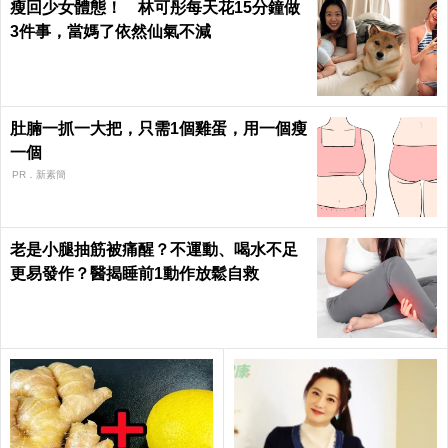
瘦回少女體態！ 林可彤每天花15分鐘做
3件事，當媽了依然仙氣不減
肚腩一抓一大把，只需1個雞蛋，用一個瘦
一個
PR．新素簡
老是小腿抽筋被痛醒？不運動、喝水不足
更易發作？醫揭睡前1動作放鬆自救