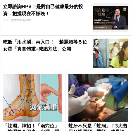
立即諮詢HPV！是對自己健康最好的投
資，把握現在不嫌晚！
PR．台灣癌症基金會
吃飯「用水涮」再入口！ 趙麗穎等５位
女星「真實體重+減肥方法」公開
「祛濕」神招！「兩穴位」
蛀牙不只是「蛀洞」！3大階