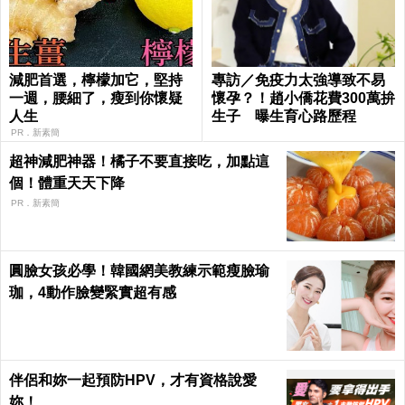
減肥首選，檸檬加它，堅持
專訪／免疫力太強導致不易
一週，腰細了，瘦到你懷疑
懷孕？！趙小僑花費300萬拚
人生
生子 曝生育心路歷程
PR．新素簡
超神減肥神器！橘子不要直接吃，加點這
個！體重天天下降
PR．新素簡
圓臉女孩必學！韓國網美教練示範瘦臉瑜
珈，4動作臉變緊實超有感
伴侶和妳一起預防HPV，才有資格說愛
妳！