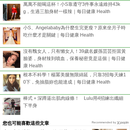
萬萬不能喝這杯！小S靠遵守3件事永遠維持43k
g，生過三胎身材一樣辣｜每日健康 Health
小S、Angelababy為什麼生完更瘦？原來坐月子時
吃什麼才是關鍵｜每日健康 Health
沒有醜女人，只有懶女人！39歲名媛孫芸芸拒當黃
臉婆，身材辣到噴血，保養秘密竟是這個｜每日健
康 Health
根本不科學！楊冪美腿無限綿延，只靠3招每天練1
0下，免抽脂妳也能達成｜每日健康 Health
棒式 + 深蹲逼出肌肉線條！ Lulu用4招練出纖細
下半身
您也可能喜歡這些文章
Recommended by