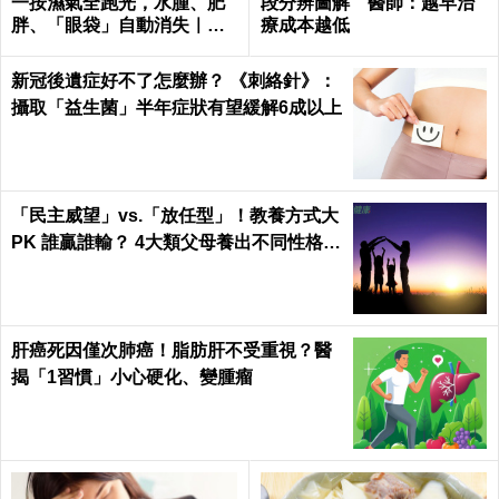
一按濕氣全跑光，水腫、肥
段分辨圖解 醫師：越早治
胖、「眼袋」自動消失｜每
療成本越低
日健康Health
新冠後遺症好不了怎麼辦？ 《刺絡針》：
攝取「益生菌」半年症狀有望緩解6成以上
「民主威望」vs.「放任型」！教養方式大
PK 誰贏誰輸？ 4大類父母養出不同性格的
孩子
肝癌死因僅次肺癌！脂肪肝不受重視？醫
揭「1習慣」小心硬化、變腫瘤