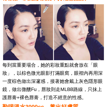
每到當重要場合，她的彩妝重點就會放在「眼
妝」，以棕色微光眼影打滿眼窩，眼褶內再用深
一度棕色做出深邃感，接著她會戴上灰色隱形眼
鏡，做出微醺Fu，唇妝則走MLBB路線，只抹上
護唇膏+裸色唇膏，打造不經意的性感。
勤喝溫水3000cc，養出好膚質