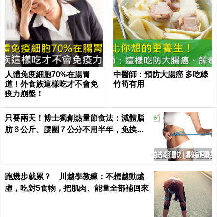
人體免疫細胞70%在腸胃
中醫師：預防大腸癌 多吃綠
道！外食族這樣吃才不會免
竹筍有用
疫力崩盤！
只要兩天！博士獨創熱量節食法：減體脂
肪６公斤、腰圍７公分不用半年，免挨餓
也好好瘦｜每日健康 Health
跑幾步就累？ 川越學教練：不想越動越
虛，吃對5食物，把肌肉、能量全部補回來