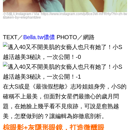
小S個人Instagram / Via https://www.instagram.com/p/Bce3W-mFRHy/?hl=zh-tw
&taken-by=elephantdee
TEXT／
Bella.tw儂儂
PHOTO／網路
在大S或是《最強假想敵》志玲姐姐身旁，小S的
確稱不上最美，但面對女星們最擔心的歲月問
題，在她臉上幾乎看不見痕跡，可說是愈熟越
美，怎麼做到的？讓編輯為妳徹底剖析。
棕眼影+灰隱形眼鏡，打造微醺眼