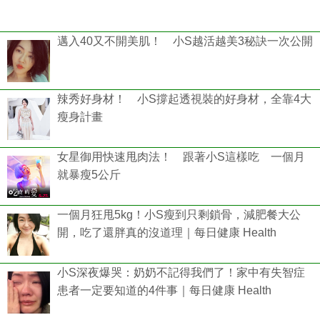
邁入40又不開美肌！ 小S越活越美3秘訣一次公開
辣秀好身材！ 小S撐起透視裝的好身材，全靠4大
瘦身計畫
女星御用快速甩肉法！ 跟著小S這樣吃 一個月
就暴瘦5公斤
一個月狂甩5kg！小S瘦到只剩鎖骨，減肥餐大公
開，吃了還胖真的沒道理｜每日健康 Health
小S深夜爆哭：奶奶不記得我們了！家中有失智症
患者一定要知道的4件事｜每日健康 Health