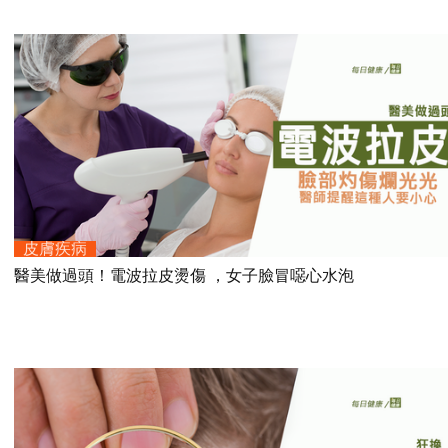
皮膚疾病
醫美做過頭！電波拉皮燙傷 ，女子臉冒噁心水泡