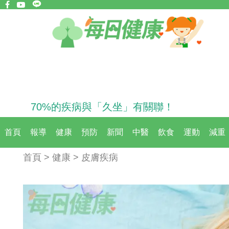
70%的疾病與「久坐」有關聯！
首頁
報導
健康
預防
新聞
中醫
飲食
運動
減重
首頁 > 健康 > 皮膚疾病