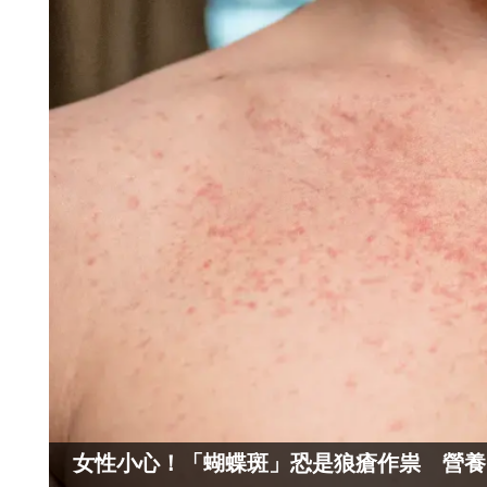
女性小心！「蝴蝶斑」恐是狼瘡作祟 營養