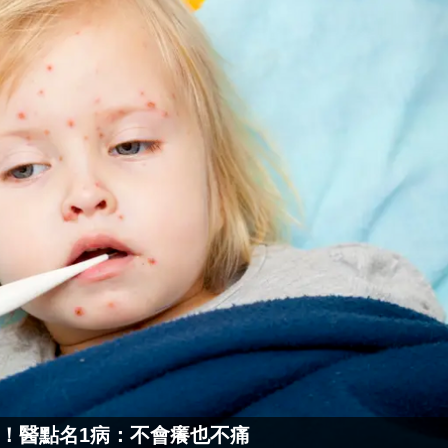
！醫點名1病：不會癢也不痛