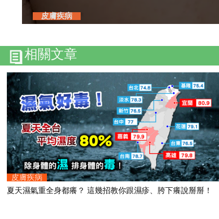
皮膚疾病
相關文章
皮膚疾病
夏天濕氣重全身都癢？ 這幾招教你跟濕疹、胯下癢說掰掰！