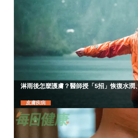
淋雨後怎麼護膚？醫師授「5招」恢復水潤
皮膚疾病