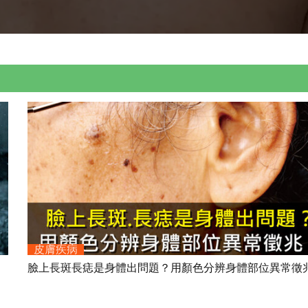
皮膚疾病
臉上長斑長痣是身體出問題？用顏色分辨身體部位異常徵