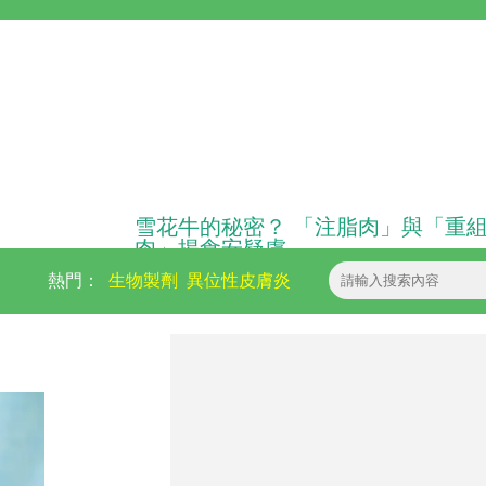
雪花牛的秘密？ 「注脂肉」與「重
肉」揭食安疑慮
熱門：
生物製劑
異位性皮膚炎