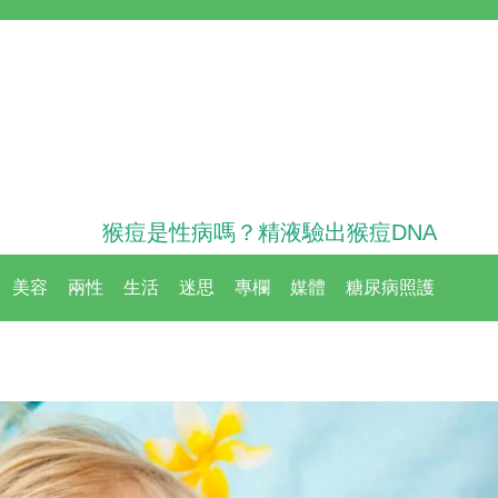
猴痘是性病嗎？精液驗出猴痘DNA
美容
兩性
生活
迷思
專欄
媒體
糖尿病照護