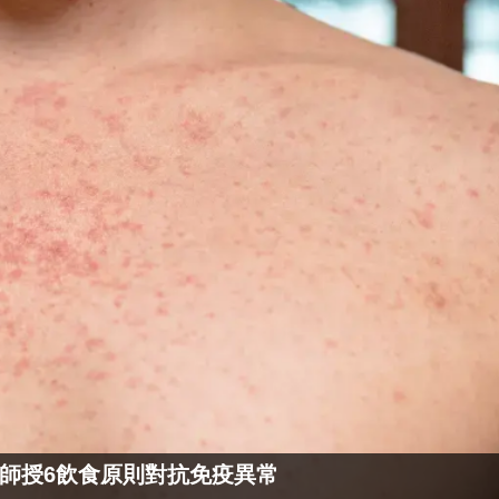
師授6飲食原則對抗免疫異常