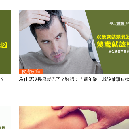
皮膚疾病
.？
為什麼沒幾歲就禿了？醫師：「這年齡」就該做頭皮