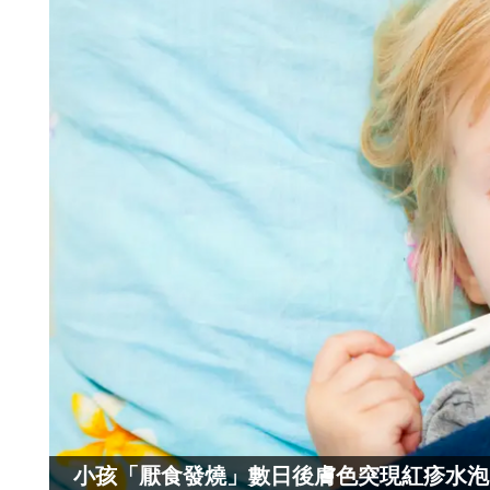
小孩「厭食發燒」數日後膚色突現紅疹水泡