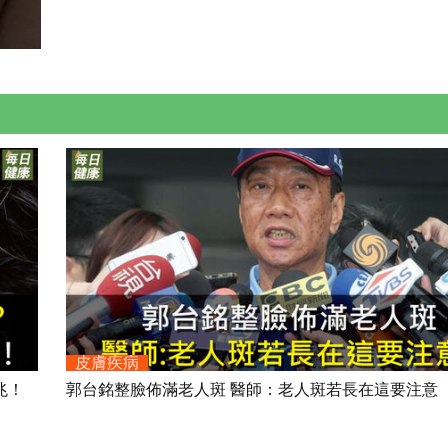
皮膚疾病
兆！
郭台銘整臉佈滿老人斑 醫師：老人斑若長在這要注意