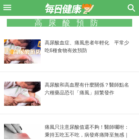
高尿酸預防
高尿酸血症、痛風患者年輕化 平常少
吃6種食物有效預防
高尿酸和高血壓有什麼關係？醫師點名
六種藥品恐引「痛風」頻繁發作
痛風只注意尿酸值還不夠！醫師囑咐：
秉持五吃五不吃，病發疼痛降至無感｜