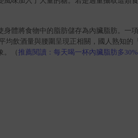
變風味加入了大量的糖。若是過量攝取這類
使身體將食物中的脂肪儲存為內臟脂肪。一
平均飲酒量與腰圍呈現正相關，國人熟知的
象。
（
推薦閱讀：每天喝一杯內臟脂肪多30