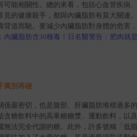
有可能相關性。總的來看，包括心血管疾病
常見的健康殺手，都與內臟脂肪有莫大關連
壽背道而馳。要減少內臟脂肪對身體的危害
：內臟脂肪含30種毒！日名醫警告：肥肉就
千萬別再碰
關係最密切，也是腹部、肝臟脂肪堆積過多
括含糖飲料中的高果糖糖漿、運動飲料，以
藏無法完全代謝的糖。此外，許多號稱「低