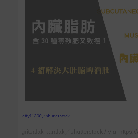
jeffy11390／shutterstock
gritsalak karalak／shutterstock / Via https: