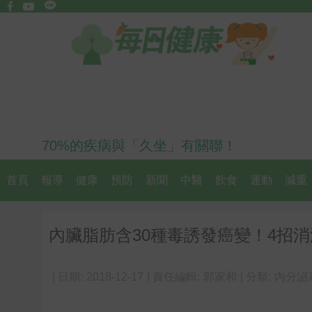
70%的疾病與「久坐」有關聯！
首頁
報導
健康
預防
新聞
中醫
飲食
運動
減重
內臟脂肪含30種毒誘發癌變！4招
| 日期:
2018-12-17
| 責任編輯:
郭家和
| 分類:
內分泌