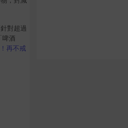
食物，對減
項針對超過
「啤酒
%！再不戒