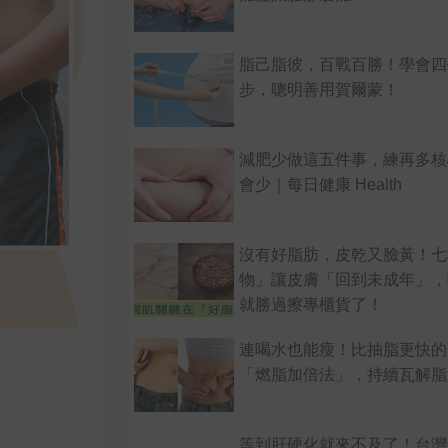
脂己脂彼，百戰百勝！學會四
步，聰明善用賀爾蒙！
減肥少做這五件事，練再多核
會少｜每日健康 Health
沒有好脂肪，皮乾又臉黃！七
物」讓皮膚「回到未成年」，
就勝過擦專櫃貨了！
連喝水也能瘦！比抽脂更快的
「燃脂加倍法」，持續瓦解脂
等到肝硬化就來不及了！台灣