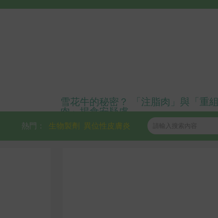
雪花牛的秘密？ 「注脂肉」與「重
肉」揭食安疑慮
熱門：
生物製劑
異位性皮膚炎