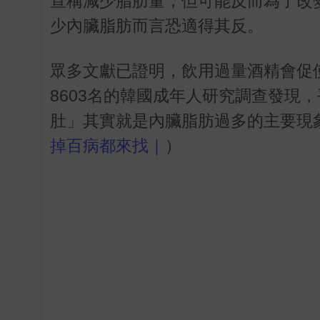
宣稱減少脂肪量，但可能反而為了改
少內臟脂肪而言恐適得其反。
眾多文獻已證明，飲用過量酒精會促
8603
名的韓國成年人研究調查發現，
肚」其實就是內臟脂肪過多的主要現
掉百病都來找｜
）