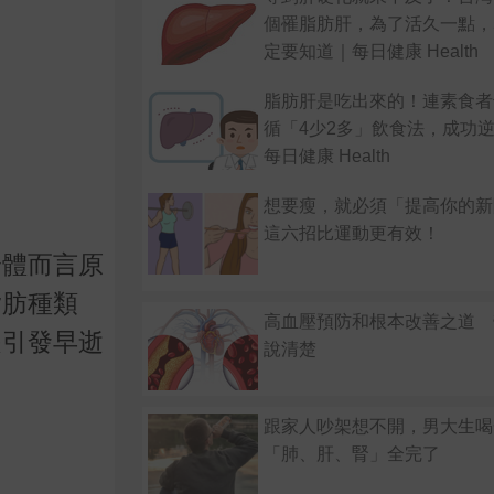
個罹脂肪肝，為了活久一點，
定要知道｜每日健康 Health
脂肪肝是吃出來的！連素食者
循「4少2多」飲食法，成功
每日健康 Health
想要瘦，就必須「提高你的新
這六招比運動更有效！
身體而言原
脂肪種類
高血壓預防和根本改善之道 
是引發早逝
說清楚
跟家人吵架想不開，男大生喝
「肺、肝、腎」全完了