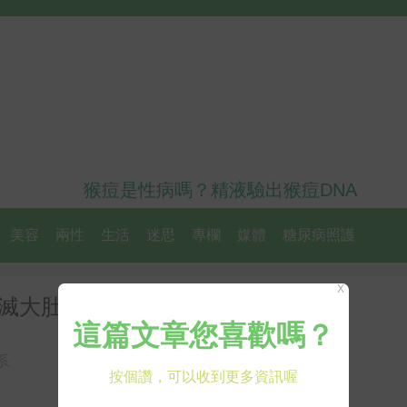
猴痘是性病嗎？精液驗出猴痘DNA
美容
兩性
生活
迷思
專欄
媒體
糖尿病照護
X
消滅大肚腩啤酒肚
系