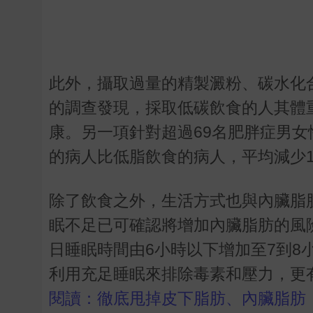
此外，攝取過量的精製澱粉、碳水化
的調查發現，採取低碳飲食的人其體
康。另一項針對超過
69
名肥胖症男女
的病人比低脂飲食的病人，平均減少
除了飲食之外，生活方式也與內臟脂
眠不足已可確認將增加內臟脂肪的風
日睡眠時間由
6
小時以下增加至
7
到
8
利用充足睡眠來排除毒素和壓力，更
閱讀：徹底甩掉皮下脂肪、內臟脂肪