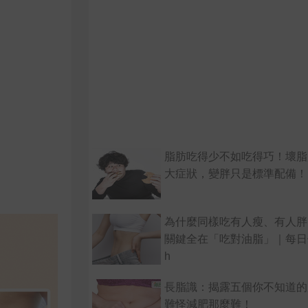
脂肪吃得少不如吃得巧！壞脂
大症狀，變胖只是標準配備！
為什麼同樣吃有人瘦、有人胖
關鍵全在「吃對油脂」｜每日健康
h
長脂識：揭露五個你不知道的
難怪減肥那麼難！