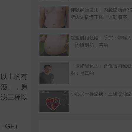
仰臥起坐沒用！內臟脂肪含3
肥肉先搞懂正確「運動順序」
沒腹肌很危險！研究：年輕人
「內臟脂肪」害的
「情緒變化大」會傷害內臟健
點：是真的
種以上的有
的癌」，原
小心另一種脂肪：三酸甘油脂
分泌三種以
, TGF
）