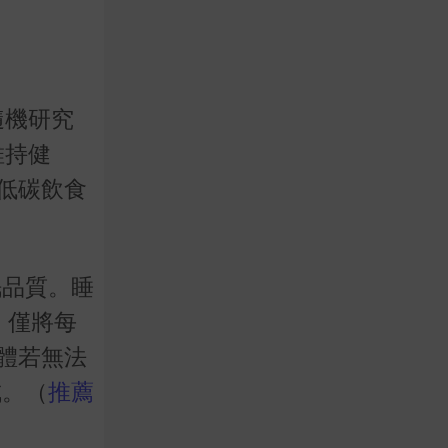
隨機研究
維持健
低碳飲食
眠品質。睡
，僅將每
體若無法
成。
（
推薦