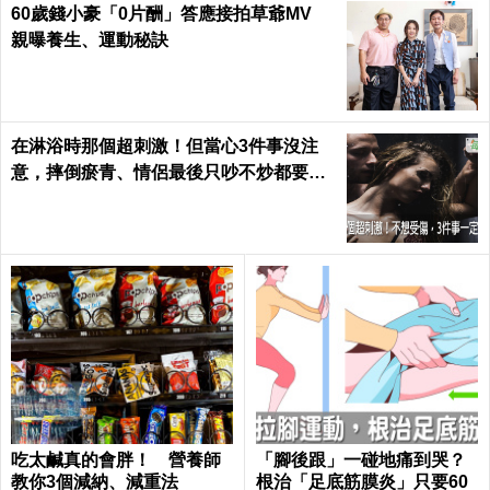
60歲錢小豪「0片酬」答應接拍草爺MV
親曝養生、運動秘訣
在淋浴時那個超刺激！但當心3件事沒注
意，摔倒瘀青、情侶最後只吵不炒都要怪
自己｜每日健康 Health
吃太鹹真的會胖！ 營養師
「腳後跟」一碰地痛到哭？
教你3個減納、減重法
根治「足底筋膜炎」只要60