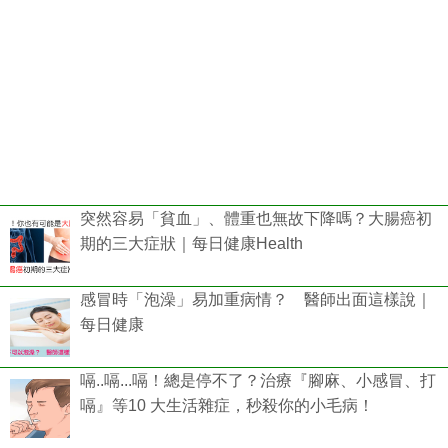
突然容易「貧血」、體重也無故下降嗎？大腸癌初
期的三大症狀｜每日健康Health
感冒時「泡澡」易加重病情？ 醫師出面這樣說｜
每日健康
嗝..嗝...嗝！總是停不了？治療『腳麻、小感冒、打
嗝』等10 大生活雜症，秒殺你的小毛病！