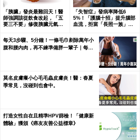
「胰臟」發炎最難回天！醫
「失智症」發病率降低6
師強調該從飲食改起，「五
5%！「護腦十招」提升腦部
要三不要」修復胰臟元氣｜
血流，拒當「長照一族」靠
每日健康 Health
自己｜每日健康
每天3步驟、5分鐘！一條毛巾剷除萬年小
腹和腰內肉，再不練準備胖一輩子｜每日
健康 Health
莫名皮膚癢小心毛毛蟲皮膚炎！醫：春夏
季常見，沒碰到也會中。
打造女性自在且精準HPV篩檢！「健康新
體驗」獲頒《癌友友善公益標章》