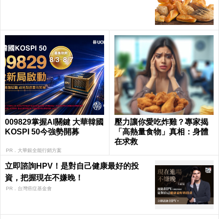
009829掌握AI關鍵 大華韓國
壓力讓你愛吃炸雞？專家揭
KOSPI 50今強勢開募
「高熱量食物」真相：身體
在求救
PR．大華銀全能行銷方案
立即諮詢HPV！是對自己健康最好的投
資，把握現在不嫌晚！
PR．台灣癌症基金會