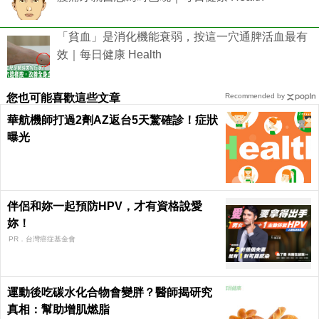
「貧血」是消化機能衰弱，按這一穴通脾活血最有
效｜每日健康 Health
您也可能喜歡這些文章
Recommended by
華航機師打過2劑AZ返台5天驚確診！症狀
曝光
伴侶和妳一起預防HPV，才有資格說愛
妳！
PR．台灣癌症基金會
運動後吃碳水化合物會變胖？醫師揭研究
真相：幫助增肌燃脂