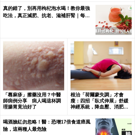
真的錯了，別再用枸杞泡水喝！教你最強
吃法，真正減肥、抗老、滋補肝腎｜每日
健康Health
「蕁麻疹」擦藥沒用？中醫
根治「荷爾蒙失調」才會
師病例分享 病人喝這杯調
瘦：四招「臥式伸展」舒緩
理腸胃竟治好了
神經系統，降血壓、消肥胖
這樣練最簡單！
喝酒臉紅勿忽略！醫：恐增17倍食道癌風
險，這兩種人最危險