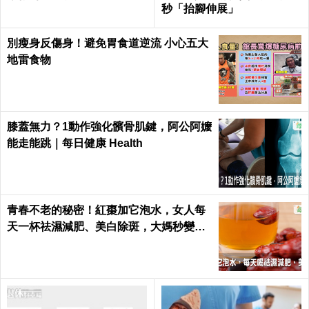
秒「抬腳伸展」
別瘦身反傷身！避免胃食道逆流 小心五大
地雷食物
膝蓋無力？1動作強化髕骨肌鍵，阿公阿嬤
能走能跳｜每日健康 Health
青春不老的秘密！紅棗加它泡水，女人每
天一杯祛濕減肥、美白除斑，大媽秒變少
女｜每日健康 Health