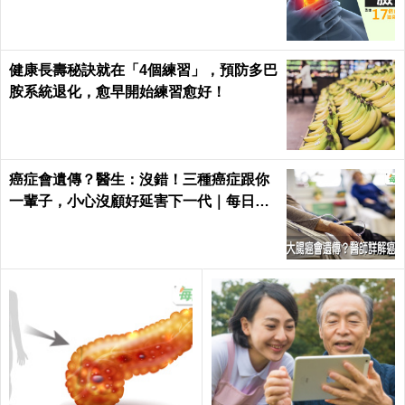
健康長壽秘訣就在「4個練習」，預防多巴
胺系統退化，愈早開始練習愈好！
癌症會遺傳？醫生：沒錯！三種癌症跟你
一輩子，小心沒顧好延害下一代｜每日健
康 Health