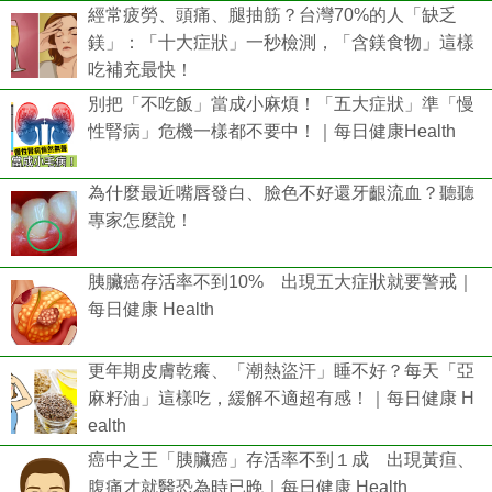
經常疲勞、頭痛、腿抽筋？台灣70%的人「缺乏
鎂」：「十大症狀」一秒檢測，「含鎂食物」這樣
吃補充最快！
別把「不吃飯」當成小麻煩！「五大症狀」準「慢
性腎病」危機一樣都不要中！｜每日健康Health
為什麼最近嘴唇發白、臉色不好還牙齦流血？聽聽
專家怎麼說！
胰臟癌存活率不到10% 出現五大症狀就要警戒｜
每日健康 Health
更年期皮膚乾癢、「潮熱盜汗」睡不好？每天「亞
麻籽油」這樣吃，緩解不適超有感！｜每日健康 H
ealth
癌中之王「胰臟癌」存活率不到１成 出現黃疸、
腹痛才就醫恐為時已晚｜每日健康 Health