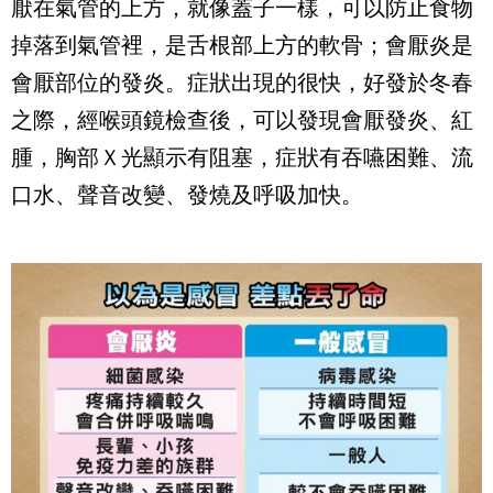
厭在氣管的上方，就像蓋子一樣，可以防止食物
掉落到氣管裡，是舌根部上方的軟骨；會厭炎是
會厭部位的發炎。症狀出現的很快，好發於冬春
之際，經喉頭鏡檢查後，可以發現會厭發炎、紅
腫，胸部Ｘ光顯示有阻塞，症狀有吞嚥困難、流
口水、聲音改變、發燒及呼吸加快。