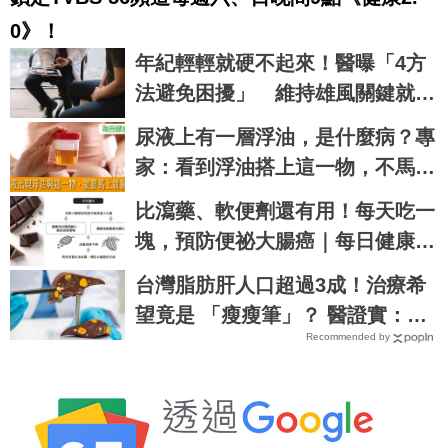
0
》！
年紀輕輕就硬不起來！醫曝「4方
法避免困擾」 維持雄風關鍵就在
這
尿液上有一層浮油，是什麼病？專
家：看到浮油搭上這一物，不馬上
就醫不行！
比瀉藥、軟便劑還有用！每天吃一
塊，預防便祕大腸癌｜每日健康 H
ealth
台灣脂肪肝人口超過3成！治療希
望竟是 「瘦瘦筆」？ 醫證實：有
Recommended by
望改善肝纖維化