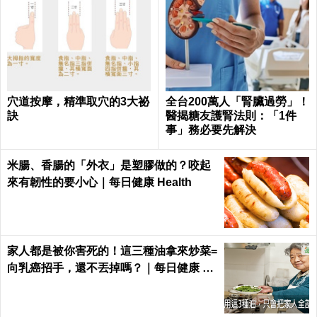
穴道按摩，精準取穴的3大祕
全台200萬人「腎臟過勞」！
訣
醫揭糖友護腎法則：「1件
事」務必要先解決
米腸、香腸的「外衣」是塑膠做的？咬起
來有韌性的要小心｜每日健康 Health
家人都是被你害死的！這三種油拿來炒菜=
向乳癌招手，還不丟掉嗎？｜每日健康 He
alth