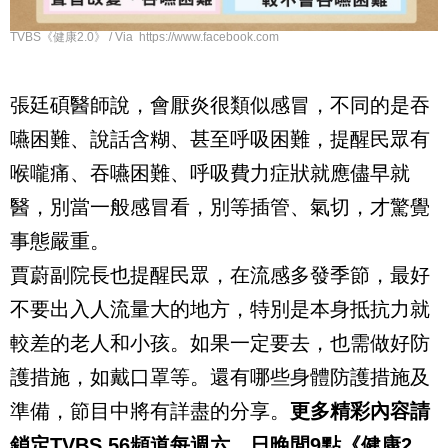
TVBS《健康2.0》 / Via https://www.facebook.com
張廷碩醫師說，會厭炎很類似感冒，不同的是吞
嚥困難、說話含糊、甚至呼吸困難，提醒民眾有
喉嚨痛、吞嚥困難、呼吸費力症狀就應儘早就
醫，別當一般感冒看，別等插管、氣切，才驚覺
事態嚴重。
賈蔚副院長也提醒民眾，在流感多發季節，最好
不要出入人流量大的地方，特別是本身抵抗力就
較差的老人和小孩。如果一定要去，也需做好防
護措施，如戴口罩等。還有哪些身體防護措施及
準備，節目中將有詳盡的分享。
更多精彩內容請
鎖定
TVBS 56
頻道每週六、日晚間
9
點《健康
2.