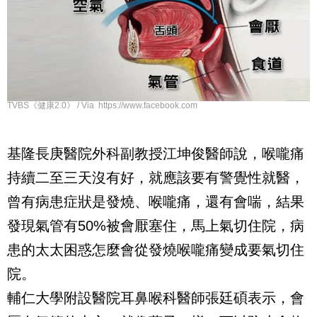
TVBS《健康2.0》 / Via https://www.facebook.com
基隆長庚醫院外科副教授江坤俊醫師說，喉嚨痛
持續二至三天沒有好，就應該要有警覺性就醫，
曾有病患症狀是發燒、喉嚨痛，還有會喘，結果
發現氣管有
50%
被會厭塞住，馬上氣切住院，病
患的太太困惑怎麼會從發燒喉嚨痛變成要氣切住
院。
輔仁大學附設醫院耳鼻喉科醫師張廷碩表示，會