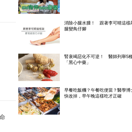
消除小腿水腫！ 跟著李可晴這樣
腿變鳥仔腳
腎衰竭惡化不可逆！ 醫師列舉5
「黑心中藥」
早餐吃飯糰？午餐吃便當？醫學博
快改掉，早午晚這樣吃才正確
命