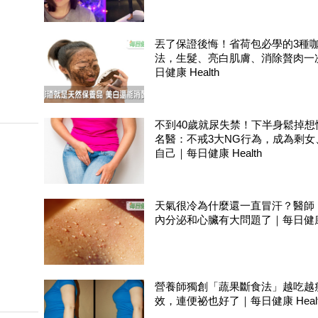
丟了保證後悔！省荷包必學的3種
法，生髮、亮白肌膚、消除贅肉一
日健康 Health
不到40歲就尿失禁！下半身鬆掉想
名醫：不戒3大NG行為，成為剩女
自己｜每日健康 Health
天氣很冷為什麼還一直冒汗？醫師
內分泌和心臟有大問題了｜每日健康 H
營養師獨創「蔬果斷食法」越吃越
效，連便祕也好了｜每日健康 Healt