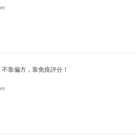
 pm
 不靠偏方，靠免疫評分！
 pm