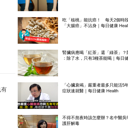
吃「核桃」能抗癌！ 每天2個時
「大腸癌」不沾身｜每日健康 Hea
腎臟病應喝「紅茶」還「綠茶」？
：除了水，只有3種茶能喝｜每日健康 
「心臟衰竭」嚴重者最多只能活5
也有
症狀速就醫｜每日健康 Health
不得不熬夜時該怎麼辦？名中醫吳
護肝解毒