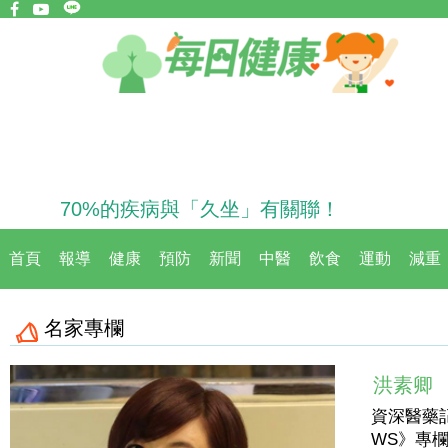
70%的疾病與「久坐」有關聯！
首頁
報導
健康
預防
新聞
中醫
飲食
運動
減重
名家專欄
洪素卿
資深醫藥
WS》專