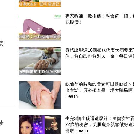
專家教練一致推薦！學會這一招，
屁股債！
接
身體出現這10個徵兆代表大病要來
住，救自己也救別人一命｜每日健康 H
吃葡萄糖胺和軟骨素可以救膝蓋？
出實話，原來根本是一場大騙局啊
Health
生完3個小孩還這麼辣！凍齡女神賈
希
22歲的秘密，美肌瘦身就靠做好這
健康 Health