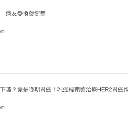
路 病友憂換藥衝擊
 pm
下嚥？竟是晚期胃癌！乳癌標靶藥治療HER2胃癌
 pm