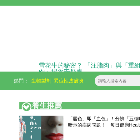
雪花牛的秘密？ 「注脂肉」與「重
肉」揭食安疑慮
熱門：
生物製劑
異位性皮膚炎
養生推薦
「唇色」即「血色」！分辨「五種
暗示的疾病問題！｜每日健康Healt