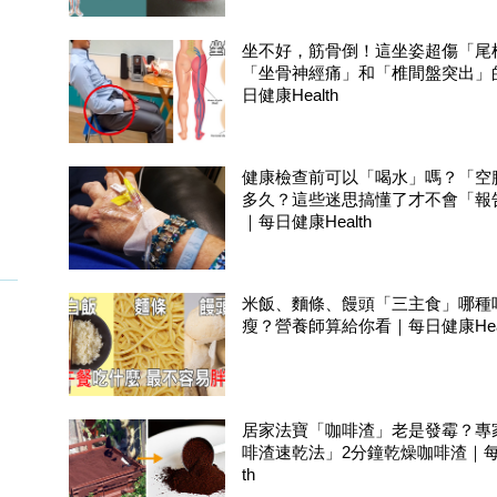
坐不好，筋骨倒！這坐姿超傷「尾
「坐骨神經痛」和「椎間盤突出」
日健康Health
健康檢查前可以「喝水」嗎？「空
多久？這些迷思搞懂了才不會「報
｜每日健康Health
米飯、麵條、饅頭「三主食」哪種
瘦？營養師算給你看｜每日健康Heal
頸
居家法寶「咖啡渣」老是發霉？專
啡渣速乾法」2分鐘乾燥咖啡渣｜每日
th