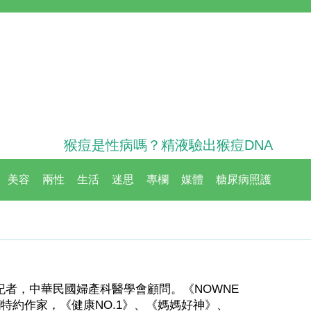
猴痘是性病嗎？精液驗出猴痘DNA
美容
兩性
生活
迷思
專欄
媒體
糖尿病照護
記者，中華民國婦產科醫學會顧問。《NOWNE
欄特約作家，《健康NO.1》、《媽媽好神》、