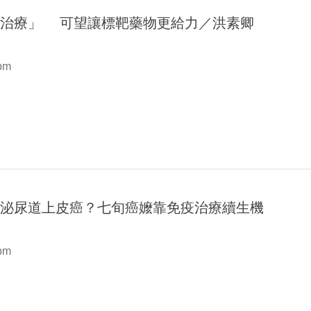
合治療」 可望讓標靶藥物更給力／洪素卿
 pm
期泌尿道上皮癌？七旬癌嬤靠免疫治療續生機
 pm