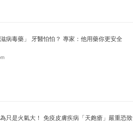
滋病毒藥」 牙醫怕怕？ 專家：他用藥你更安全
pm
為只是火氣大！ 免疫皮膚疾病「天皰瘡」嚴重恐致