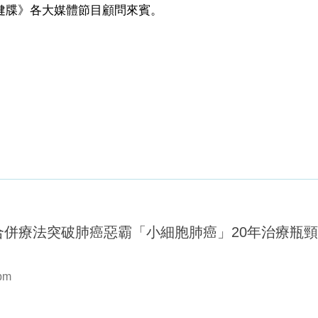
健牒》各大媒體節目顧問來賓。
合併療法突破肺癌惡霸「小細胞肺癌」20年治療瓶
 pm