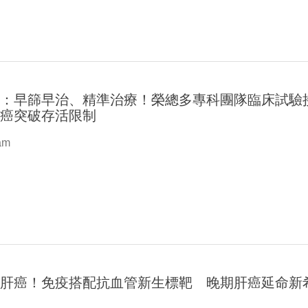
率：早篩早治、精準治療！榮總多專科團隊臨床試驗
肺癌突破存活限制
am
診肝癌！免疫搭配抗血管新生標靶 晚期肝癌延命新