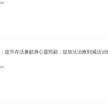
 pm
勢：提升存活兼顧身心靈照顧，從加法治療到減法治
 pm