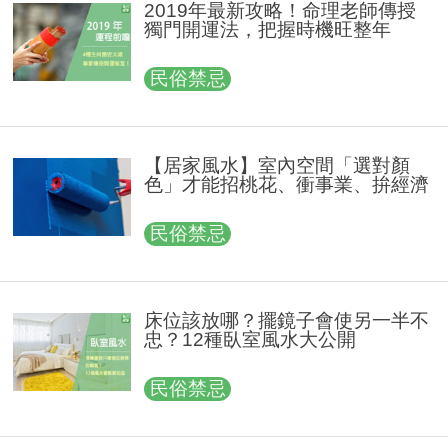
2019年最新攻略！命理老師傳授
獨門開運法，把握時機旺整年
民俗禁忌
【居家風水】室內空間「選對顏
色」才能招桃花、衝事業、拚經濟
民俗禁忌
床位該放哪？擺鏡子會使另一半不
忠？12種臥室風水大公開
民俗禁忌