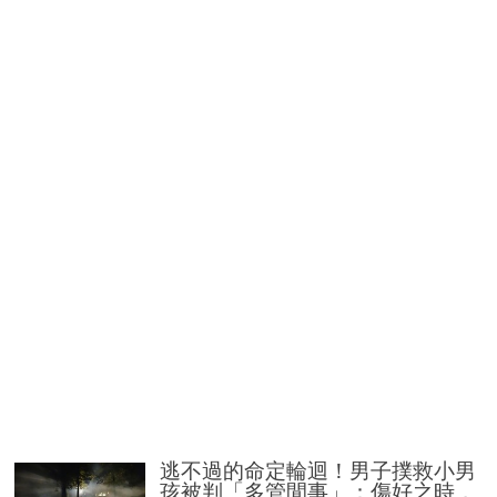
逃不過的命定輪迴！男子撲救小男
孩被判「多管閒事」：傷好之時，