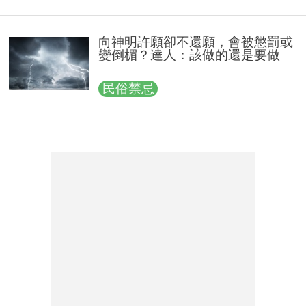
向神明許願卻不還願，會被懲罰或
變倒楣？達人：該做的還是要做
民俗禁忌