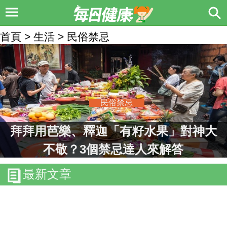
首頁 > 生活 > 民俗禁忌
民俗禁忌
拜拜用芭樂、釋迦「有籽水果」對神大
不敬？3個禁忌達人來解答
最新文章