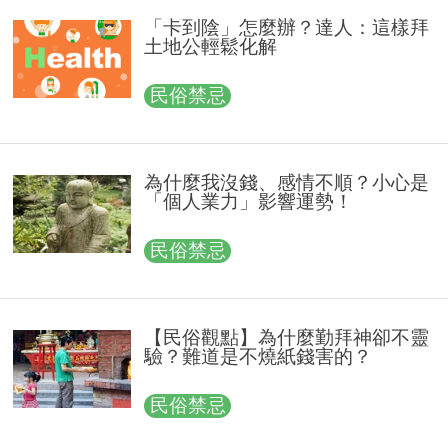
「卡到陰」怎麼辦？達人：這樣拜
土地公輕鬆化解
民俗禁忌
為什麼我沒錢、感情不順？小心是
「個人業力」影響運勢！
民俗禁忌
【民俗觀點】為什麼勤拜神卻不靈
驗？難道是不燒紙錢害的？
民俗禁忌