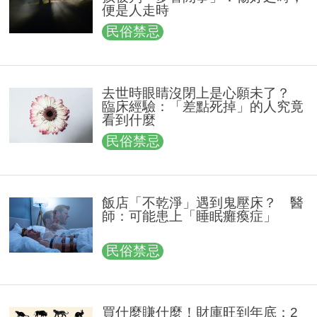
便是人走時
民俗禁忌
去世時眼睛沒閉上是心願未了？
臨床經驗：「差點死掉」的人究竟
看到什麼
民俗禁忌
飯店「不乾淨」遇到鬼壓床？ 醫
師：可能患上「睡眠癱瘓症」
民俗禁忌
買什麼賺什麼！財庫旺到年底：2