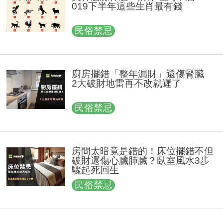
019下半年這些生肖最有錢
民俗禁忌
廚房擺錯「整年漏財」還傷腎臟
2大破財地雷再不改就遲了
民俗禁忌
房間太暗竟是錯的！床位擺錯不但
破財還傷心臟肺臟？臥室風水3步
驟起死回生
民俗禁忌