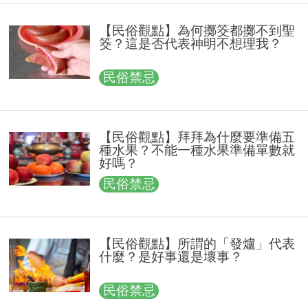
【民俗觀點】為何擲筊都擲不到聖
筊？這是否代表神明不想理我？
民俗禁忌
【民俗觀點】拜拜為什麼要準備五
種水果？不能一種水果準備單數就
好嗎？
民俗禁忌
【民俗觀點】所謂的「發爐」代表
什麼？是好事還是壞事？
民俗禁忌